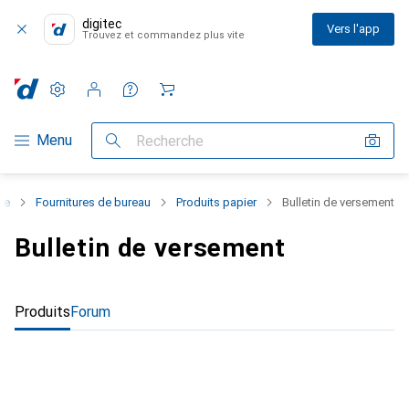
digitec
Vers l'app
Trouvez et commandez plus vite
Paramètres
Compte client
Listes de comparaison
Listes d'envies
Panier
Navigation par catégorie
Menu
Recherche
ie
Fournitures de bureau
Produits papier
Bulletin de versement
Bulletin de versement
Produits
Forum