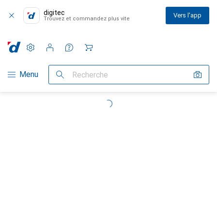
digitec
Vers l'app
Trouvez et commandez plus vite
Paramètres
Compte client
Listes de comparaison
Listes d'envies
Panier
Navigation par catégorie
Menu
Recherche