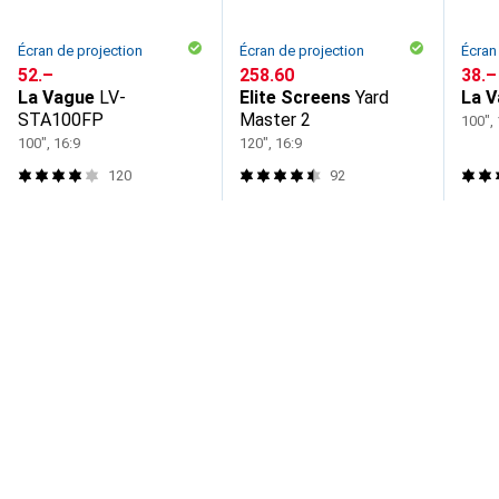
Écran de projection
Écran de projection
Écran
CHF
52.–
CHF
258.60
CHF
38.–
La Vague
LV-
Elite Screens
Yard
La 
STA100FP
Master 2
100", 
100", 16:9
120", 16:9
120
92