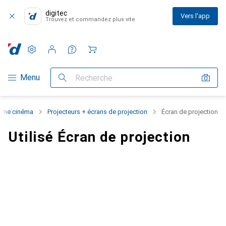
digitec
Vers l'app
Trouvez et commandez plus vite
Paramètres
Compte client
Listes de comparaison
Listes d'envies
Panier
Navigation par catégorie
Menu
Recherche
ome cinéma
Projecteurs + écrans de projection
Écran de projection
Utilisé Écran de projection