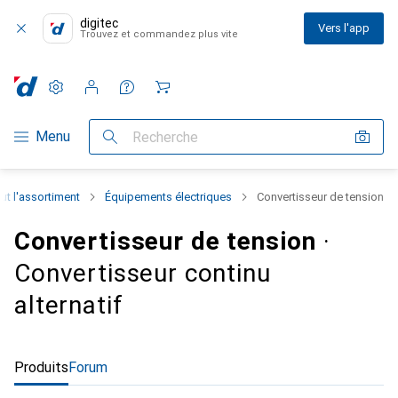
digitec
Vers l'app
Trouvez et commandez plus vite
Paramètres
Compte client
Listes de comparaison
Listes d'envies
Panier
Navigation par catégorie
Menu
Recherche
ut l'assortiment
Équipements électriques
Convertisseur de tension
Convertisseur de tension
·
Convertisseur continu
alternatif
Produits
Forum