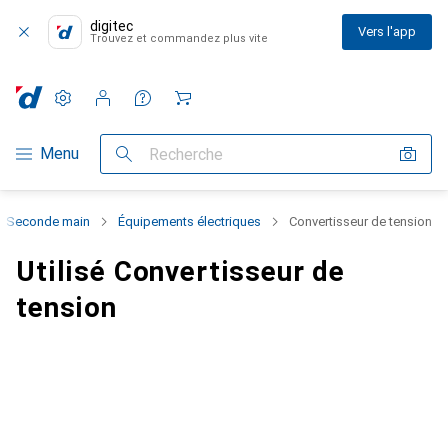
digitec
Vers l'app
Trouvez et commandez plus vite
Paramètres
Compte client
Listes de comparaison
Listes d'envies
Panier
Navigation par catégorie
Menu
Recherche
Seconde main
Équipements électriques
Convertisseur de tension
Utilisé Convertisseur de
tension