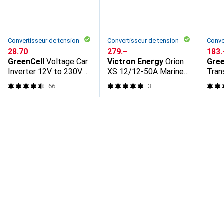
Convertisseur de tension
Convertisseur de tension
Conve
CHF
28.70
CHF
279.–
CHF
183.
GreenCell
Voltage Car
Victron Energy
Orion
Gree
Inverter 12V to 230V
XS 12/12-50A Marine
Tran
500W/1000W
DC-DC acculader
tens
66
3