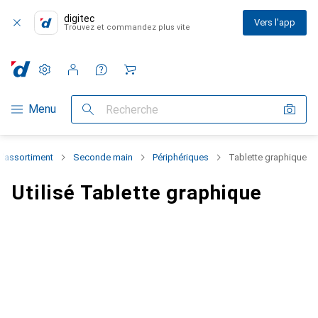
digitec
Vers l'app
Trouvez et commandez plus vite
Paramètres
Compte client
Listes de comparaison
Listes d'envies
Panier
Navigation par catégorie
Menu
Recherche
l'assortiment
Seconde main
Périphériques
Tablette graphique
Utilisé Tablette graphique