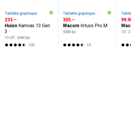
Tablette graphique
Tablette graphique
Table
CHF
233.–
CHF
355.–
CHF
99.9
Huion
Kamvas 13 Gen
Wacom
Intuos Pro M
Wac
3
5080 lpi
10", 2
13.30", 5080 lpi
100
19