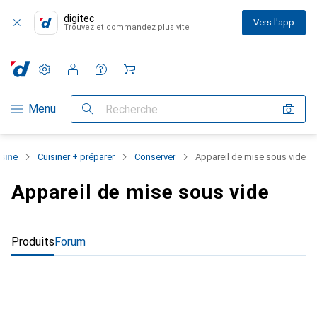
digitec
Vers l'app
Trouvez et commandez plus vite
Paramètres
Compte client
Listes de comparaison
Listes d'envies
Panier
Navigation par catégorie
Menu
Recherche
isine
Cuisiner + préparer
Conserver
Appareil de mise sous vide
Appareil de mise sous vide
Produits
Forum