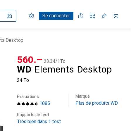
Paramètres
Compte client
Listes de comparaison
Listes d'envies
Panier
Se connecter
ts Desktop
CHF
560.–
CHF
23.34
/
1To
WD
Elements Desktop
24 To
Marque
Évaluations
Plus de produits WD
1085
Rapports de test
Très bien dans 1 test