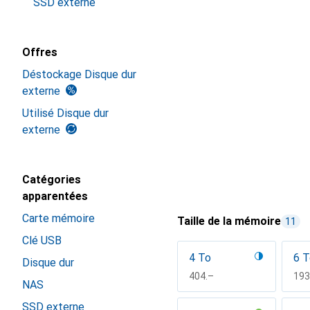
SSD externe
Offres
Déstockage Disque dur
externe
Utilisé Disque dur
externe
Catégories
apparentées
Carte mémoire
Taille de la mémoire
11
Clé USB
4 To
6 T
Disque dur
CHF
404.–
CH
193
NAS
SSD externe