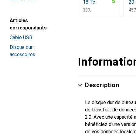
18 To
20
CHF
399.–
CH
457
Articles
Afficher plus
correspondants
Câble USB
Disque dur :
accessoires
Information
Description
Le disque dur de burea
de transfert de données
2.0. Avec une capacité 
bénéficiez d'une versio
de vos données localeme