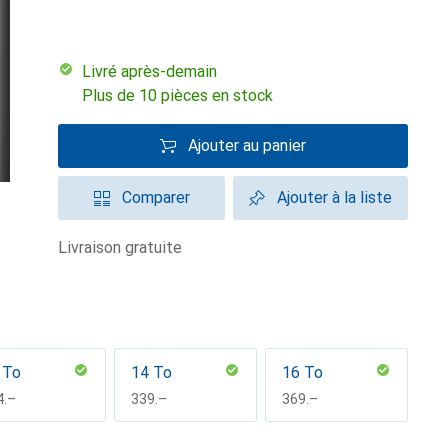
Livré après-demain
Plus de 10 pièces en stock
Ajouter au panier
Comparer
Ajouter à la liste
livraison gratuite
 To
14 To
16 To
F
4.–
CHF
339.–
CHF
369.–