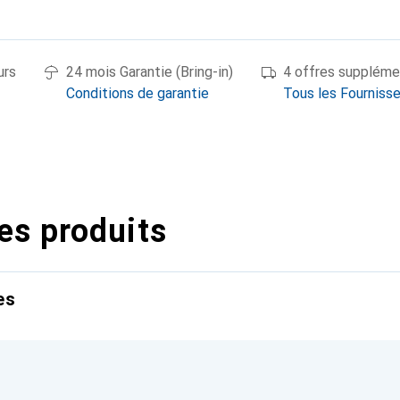
urs
24 mois Garantie (Bring-in)
4 offres suppléme
Conditions de garantie
Tous les Fourniss
es produits
es