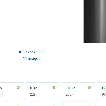
11 images
o
8 To
10 To
12
F
.–
CHF
229.–
CHF
270.–
CH
30