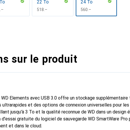
 To
22 To
24 To
F
.–
CHF
518.–
CHF
560.–
s sur le produit
u WD Elements avec USB 3.0 offre un stockage supplémentaire f
 ultrarapides et des options de connexion universelles pour les
allant jusqu'à 3 To et la qualité reconnue de WD dans un design 
n d'essai gratuite du logiciel de sauvegarde WD SmartWare Pro 
nt et dans le cloud.