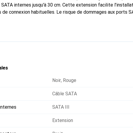
SATA internes jusqu'à 30 cm. Cette extension facilite l'installa
ns de connexion habituelles. Le risque de dommages aux ports S
 en éliminant la tension ou l'étirement du câble nécessaire pour 
abriqué uniquement à partir de matériaux de haute qualité et a 
iabilité et performances maximales.
ales
Noir
,
Rouge
Câble SATA
internes
SATA III
Extension