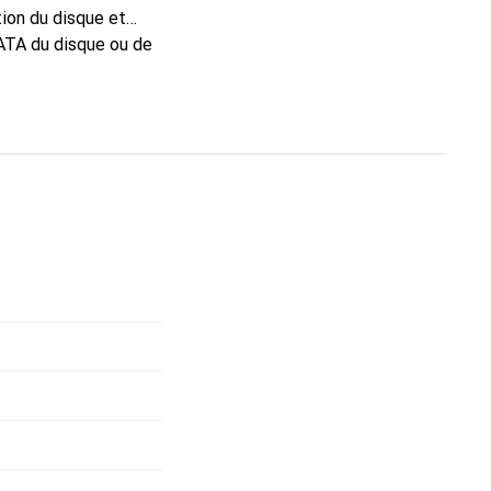
tion du disque et
ATA du disque ou de
établir la connexion
été conçu de manière