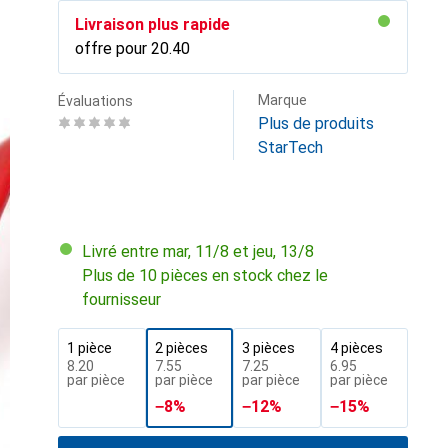
Livraison plus rapide
offre pour
CHF
20.40
Marque
Évaluations
Plus de produits
StarTech
Livré entre mar, 11/8 et jeu, 13/8
Plus de 10 pièces en stock chez le
fournisseur
1 pièce
2 pièces
3 pièces
4 pièces
CHF
8.20
CHF
7.55
CHF
7.25
CHF
6.95
par pièce
par pièce
par pièce
par pièce
−
8
%
−
12
%
−
15
%