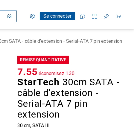
Paramètres
Compte client
Listes de comparaison
Listes d'envies
Panier
Se connecter
cm SATA - câble d'extension - Serial-ATA 7 pin extension
REMISE QUANTITATIVE
CHF
7.55
économisez
CHF
1.30
StarTech
30cm SATA -
câble d'extension -
Serial-ATA 7 pin
extension
30 cm, SATA III