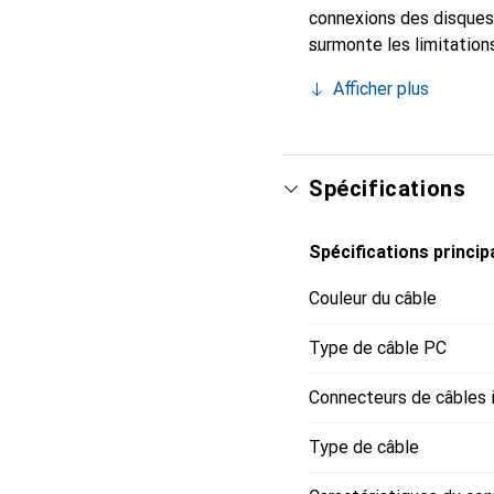
connexions des disques 
surmonte les limitatio
la carte mère est réduit
Afficher plus
requise. Le câble est f
experte pour garantir f
Spécifications
Spécifications princip
Couleur du câble
Type de câble PC
Connecteurs de câbles 
Type de câble