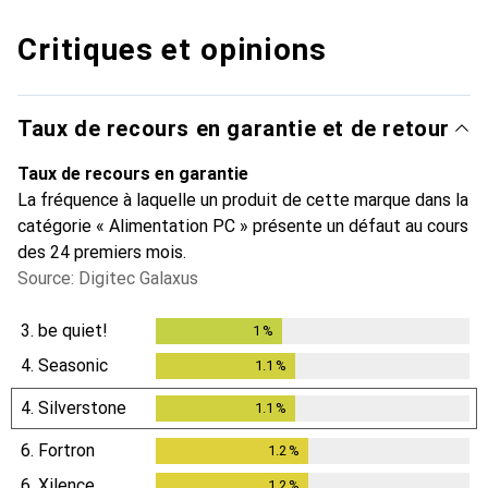
Critiques et opinions
Taux de recours en garantie et de retour
Taux de recours en garantie
La fréquence à laquelle un produit de cette marque dans la
catégorie « Alimentation PC » présente un défaut au cours
des 24 premiers mois.
Source: Digitec Galaxus
3.
be quiet!
1
%
1
%
4.
Seasonic
1.1
%
1.1
%
4.
Silverstone
1.1
%
1.1
%
6.
Fortron
1.2
%
1.2
%
6.
Xilence
1.2
%
1.2
%