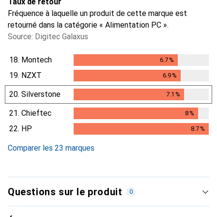
Taux de retour
Fréquence à laquelle un produit de cette marque est
retourné dans la catégorie « Alimentation PC ».
Source: Digitec Galaxus
18.
Montech
6.7
%
6.7
%
19.
NZXT
6.9
%
6.9
%
20.
Silverstone
7.1
%
7.1
%
21.
Chieftec
8
%
8
%
22.
HP
8.7
%
8.7
%
Comparer les 23 marques
Questions sur le produit
0