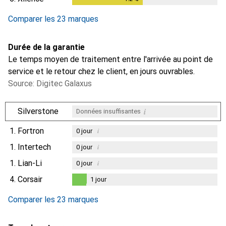
Comparer les 23 marques
Durée de la garantie
Le temps moyen de traitement entre l'arrivée au point de
service et le retour chez le client, en jours ouvrables.
Source: Digitec Galaxus
i
Silverstone
Données insuffisantes
1.
Fortron
i
0
jour
1.
Intertech
i
0
jour
1.
Lian-Li
i
0
jour
4.
Corsair
1
jour
1
jour
Comparer les 23 marques