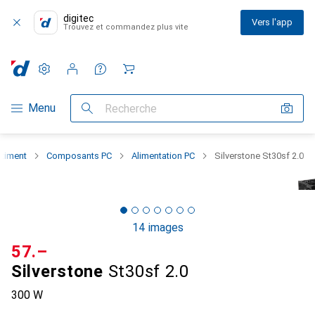
digitec
Vers l'app
Trouvez et commandez plus vite
Paramètres
Compte client
Listes de comparaison
Listes d'envies
Panier
Navigation par catégorie
Menu
Recherche
rtiment
Composants PC
Alimentation PC
Silverstone St30sf 2.0
14 images
CHF
57.–
Silverstone
St30sf 2.0
300 W