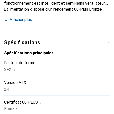
fonctionnement est intelligent et semi-sans ventilateur.
L'alimentation dispose d'un rendement 80-Plus Bronze
avec un rendement de 82 à 85 % à une charge de 20 à 100
Afficher plus
%. De plus, un connecteur PCE-E 6 broches pour cartes
graphiques est présent.
Spécifications
Spécifications principales
Facteur de forme
i
SFX
Version ATX
2.4
i
Certificat 80 PLUS
Bronze