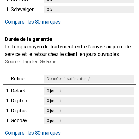
1.
Schwaiger
0
%
Comparer les 80 marques
Durée de la garantie
Le temps moyen de traitement entre l'arrivée au point de
service et le retour chez le client, en jours ouvrables.
Source: Digitec Galaxus
i
Roline
Données insuffisantes
1.
Delock
i
0
jour
1.
Digitec
i
0
jour
1.
Digitus
i
0
jour
1.
Goobay
i
0
jour
Comparer les 80 marques