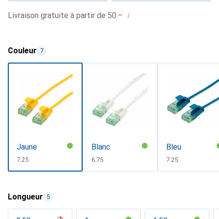
i
Livraison gratuite à partir de 50.–
Couleur
7
Jaune
Blanc
Bleu
CHF
7.25
CHF
6.75
CHF
7.25
Longueur
5