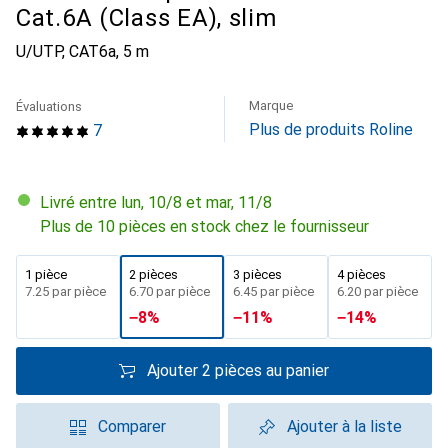
Cat.6A (Class EA), slim
U/UTP, CAT6a, 5 m
Marque
Évaluations
Plus de produits Roline
7
Livré entre lun, 10/8 et mar, 11/8
Plus de 10 pièces en stock chez le fournisseur
1 pièce
2 pièces
3 pièces
4 pièces
CHF
7.25
par pièce
CHF
6.70
par pièce
CHF
6.45
par pièce
CHF
6.20
par pièce
−
8
%
−
11
%
−
14
%
Ajouter 2 pièces au panier
Comparer
Ajouter à la liste