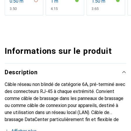
0.50 m
1 m
1.50 m
CHF
3.50
CHF
4.15
CHF
3.65
Informations sur le produit
Description
Câble réseau non blindé de catégorie 6A, pré-terminé avec
des connecteurs RJ-45 à chaque extrémité. Convient
comme câble de brassage dans les panneaux de brassage
ou comme câble de connexion pour appareils, destiné à
une utilisation dans un réseau local (LAN). Câble de
brassage DataCenter particulièrement fin et flexible de
notre gamme de produits en matériaux recyclés ROLINE,