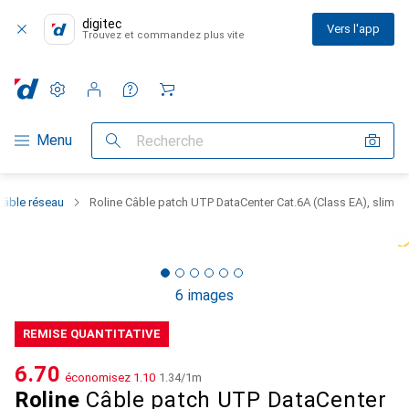
digitec
Vers l'app
Trouvez et commandez plus vite
Paramètres
Compte client
Listes de comparaison
Listes d'envies
Panier
Navigation par catégorie
Menu
Recherche
Câble réseau
Roline Câble patch UTP DataCenter Cat.6A (Class EA), slim
6 images
REMISE QUANTITATIVE
CHF
6.70
économisez
CHF
1.10
CHF
1.34
/
1m
Roline
Câble patch UTP DataCenter