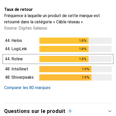
Taux de retour
Fréquence à laquelle un produit de cette marque est
retourné dans la catégorie « Câble réseau ».
Source: Digitec Galaxus
44.
Helos
1.8
%
1.8
%
44.
LogiLink
1.8
%
1.8
%
44.
Roline
1.8
%
1.8
%
48.
Intellinet
1.9
%
1.9
%
48.
Shiverpeaks
1.9
%
1.9
%
Comparer les 80 marques
Questions sur le produit
0