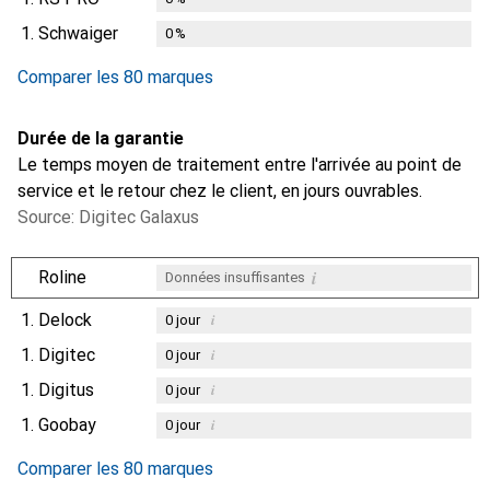
1.
Schwaiger
0
%
Comparer les 80 marques
Durée de la garantie
Le temps moyen de traitement entre l'arrivée au point de
service et le retour chez le client, en jours ouvrables.
Source: Digitec Galaxus
i
Roline
Données insuffisantes
1.
Delock
i
0
jour
1.
Digitec
i
0
jour
1.
Digitus
i
0
jour
1.
Goobay
i
0
jour
Comparer les 80 marques