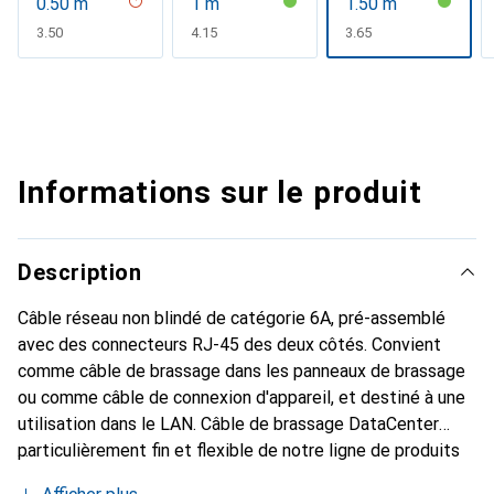
0.50 m
1 m
1.50 m
CHF
3.50
CHF
4.15
CHF
3.65
Informations sur le produit
Description
Câble réseau non blindé de catégorie 6A, pré-assemblé
avec des connecteurs RJ-45 des deux côtés. Convient
comme câble de brassage dans les panneaux de brassage
ou comme câble de connexion d'appareil, et destiné à une
utilisation dans le LAN. Câble de brassage DataCenter
particulièrement fin et flexible de notre ligne de produits
en matériaux recyclés ROLINE, conçu pour une utilisation