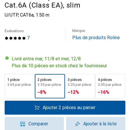
Cat.6A (Class EA), slim
U/UTP, CAT6a, 1.50 m
Marque
Évaluations
Plus de produits Roline
7
Livré entre mar, 11/8 et mer, 12/8
Plus de 10 pièces en stock chez le fournisseur
1 pièce
2 pièces
3 pièces
4 pièces
CHF
3.65
par pièce
CHF
3.35
par pièce
CHF
3.20
par pièce
CHF
3.05
par pièce
−
8
%
−
12
%
−
16
%
Ajouter 2 pièces au panier
Comparer
Ajouter à la liste