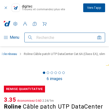
digitec
Vers l'app
Trouvez et commandez plus vite
Paramètres
Compte client
Listes de comparaison
Listes d'envies
Panier
Navigation par catégorie
Menu
Recherche
Câble réseau
Roline Câble patch UTP DataCenter Cat.6A (Class EA), slim
6 images
REMISE QUANTITATIVE
CHF
3.35
économisez
CHF
0.60
CHF
2.24
/
1m
Roline
Câble patch UTP DataCenter