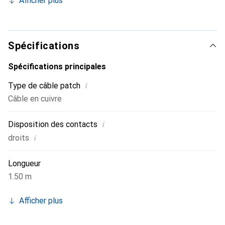
Afficher plus
dans des espaces restreints, tels que les centres de
données.
Spécifications
Spécifications principales
i
Type de câble patch
Câble en cuivre
i
Disposition des contacts
i
droits
Longueur
1.50 m
Afficher plus