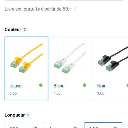
i
Livraison gratuite à partir de 50.–
Couleur
7
Jaune
Blanc
Noir
CHF
3.65
CHF
4.50
CHF
3.65
Longueur
5