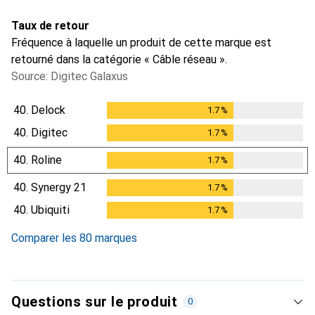
Taux de retour
Fréquence à laquelle un produit de cette marque est
retourné dans la catégorie « Câble réseau ».
Source: Digitec Galaxus
40.
Delock
1.7
%
1.7
%
40.
Digitec
1.7
%
1.7
%
40.
Roline
1.7
%
1.7
%
40.
Synergy 21
1.7
%
1.7
%
40.
Ubiquiti
1.7
%
1.7
%
Comparer les 80 marques
Questions sur le produit
0