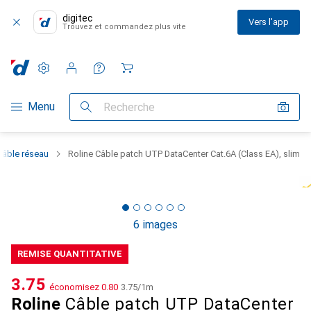
digitec
Vers l'app
Trouvez et commandez plus vite
Paramètres
Compte client
Listes de comparaison
Listes d'envies
Panier
Navigation par catégorie
Menu
Recherche
Câble réseau
Roline Câble patch UTP DataCenter Cat.6A (Class EA), slim
6 images
REMISE QUANTITATIVE
CHF
3.75
économisez
CHF
0.80
CHF
3.75
/
1m
Roline
Câble patch UTP DataCenter