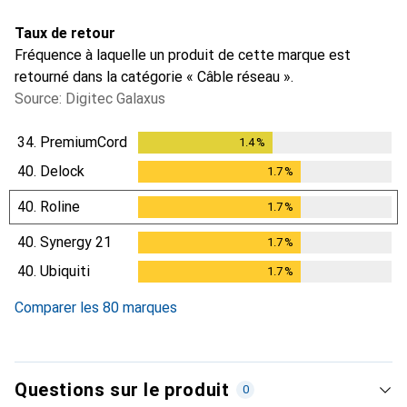
Taux de retour
Fréquence à laquelle un produit de cette marque est
retourné dans la catégorie « Câble réseau ».
Source: Digitec Galaxus
34.
PremiumCord
1.4
%
1.4
%
40.
Delock
1.7
%
1.7
%
40.
Roline
1.7
%
1.7
%
40.
Synergy 21
1.7
%
1.7
%
40.
Ubiquiti
1.7
%
1.7
%
Comparer les 80 marques
Questions sur le produit
0