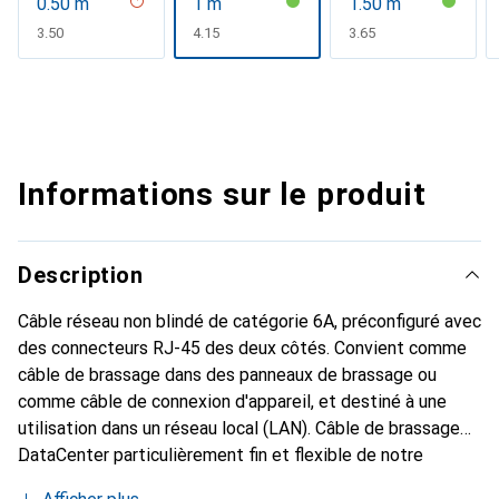
0.50 m
1 m
1.50 m
CHF
3.50
CHF
4.15
CHF
3.65
Informations sur le produit
Description
Câble réseau non blindé de catégorie 6A, préconfiguré avec
des connecteurs RJ-45 des deux côtés. Convient comme
câble de brassage dans des panneaux de brassage ou
comme câble de connexion d'appareil, et destiné à une
utilisation dans un réseau local (LAN). Câble de brassage
DataCenter particulièrement fin et flexible de notre
gamme de produits en matériaux recyclés ROLINE, conçu