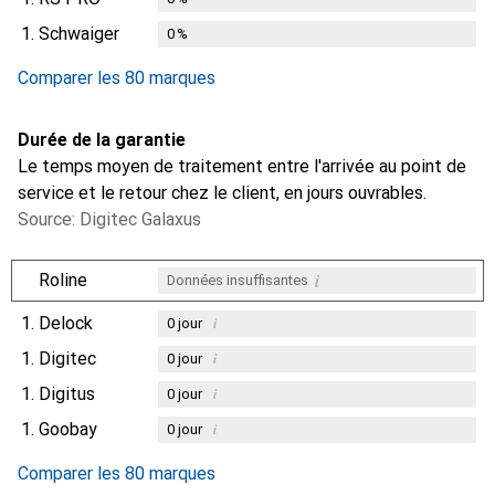
1.
Schwaiger
0
%
Comparer les 80 marques
Durée de la garantie
Le temps moyen de traitement entre l'arrivée au point de
service et le retour chez le client, en jours ouvrables.
Source: Digitec Galaxus
i
Roline
Données insuffisantes
1.
Delock
i
0
jour
1.
Digitec
i
0
jour
1.
Digitus
i
0
jour
1.
Goobay
i
0
jour
Comparer les 80 marques