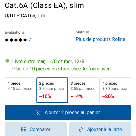
Cat.6A (Class EA), slim
U/UTP, CAT6a, 1 m
Marque
Évaluations
Plus de produits Roline
7
Livré entre mar, 11/8 et mer, 12/8
Plus de 10 pièces en stock chez le fournisseur
1 pièce
2 pièces
3 pièces
4 pièces
CHF
4.15
par pièce
CHF
3.75
par pièce
CHF
3.55
par pièce
CHF
3.30
par pièce
−
10
%
−
14
%
−
20
%
Ajouter 2 pièces au panier
Comparer
Ajouter à la liste