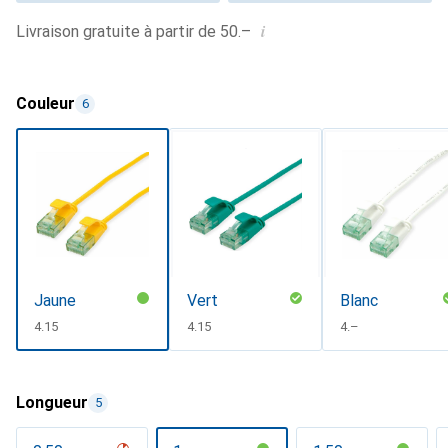
i
Livraison gratuite à partir de 50.–
Couleur
6
Jaune
Vert
Blanc
CHF
4.15
CHF
4.15
CHF
4.–
Longueur
5