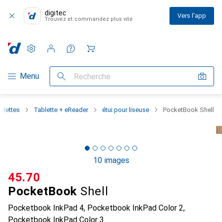
digitec
Vers l'app
Trouvez et commandez plus vite
Paramètres
Compte client
Listes de comparaison
Listes d'envies
Panier
Navigation par catégorie
Menu
Recherche
blettes
Tablette + eReader
étui pour liseuse
PocketBook Shell
10 images
CHF
45.70
PocketBook
Shell
Pocketbook InkPad 4, Pocketbook InkPad Color 2,
Pocketbook InkPad Color 3