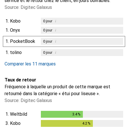
service et le retour chez le client, en jours ouvrables.
Source: Digitec Galaxus
1.
Kobo
i
0
jour
1.
Onyx
i
0
jour
1.
PocketBook
i
0
jour
1.
tolino
i
0
jour
Comparer les 11 marques
Taux de retour
Fréquence à laquelle un produit de cette marque est
retourné dans la catégorie « étui pour liseuse ».
Source: Digitec Galaxus
1.
Weltbild
3.4
%
3.4
%
3.
Kobo
4.2
%
4.2
%