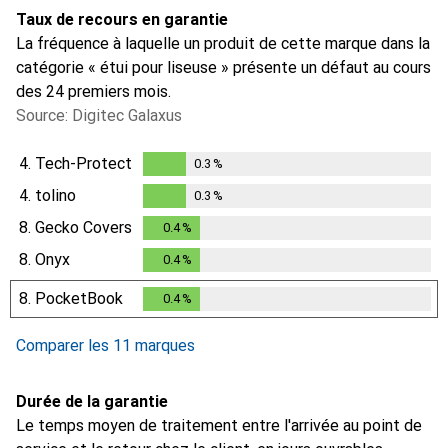
Taux de recours en garantie
La fréquence à laquelle un produit de cette marque dans la
catégorie « étui pour liseuse » présente un défaut au cours
des 24 premiers mois.
Source: Digitec Galaxus
4.
Tech-Protect
0.3
%
0.3
%
4.
tolino
0.3
%
0.3
%
8.
Gecko Covers
0.4
%
0.4
%
8.
Onyx
0.4
%
0.4
%
8.
PocketBook
0.4
%
0.4
%
Comparer les 11 marques
Durée de la garantie
Le temps moyen de traitement entre l'arrivée au point de