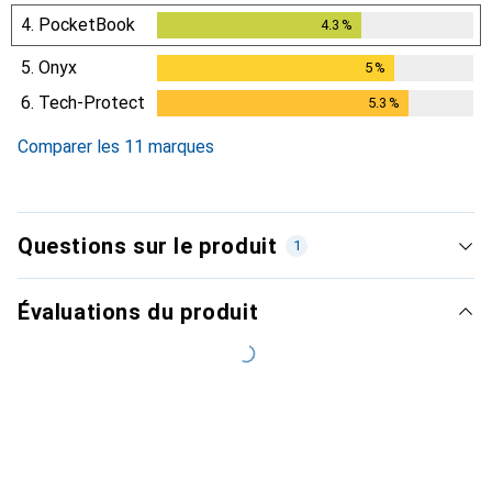
4.
PocketBook
4.3
%
4.3
%
5.
Onyx
5
%
5
%
6.
Tech-Protect
5.3
%
5.3
%
Comparer les 11 marques
Questions sur le produit
1
Évaluations du produit