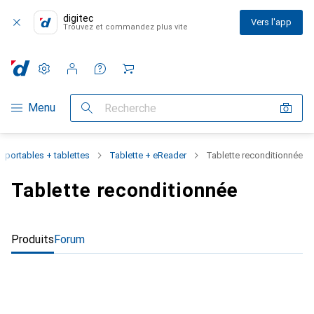
digitec
Vers l'app
Trouvez et commandez plus vite
Paramètres
Compte client
Listes de comparaison
Listes d'envies
Panier
Navigation par catégorie
Menu
Recherche
 portables + tablettes
Tablette + eReader
Tablette reconditionnée
Tablette reconditionnée
Produits
Forum