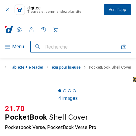
digitec
Vers l'app
Trouvez et commandez plus vite
Paramètres
Compte client
Listes de comparaison
Listes d'envies
Panier
Navigation par catégorie
Menu
Recherche
s
Tablette + eReader
étui pour liseuse
PocketBook Shell Cover
4 images
CHF
21.70
PocketBook
Shell Cover
Pocketbook Verse, PocketBook Verse Pro