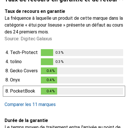
Taux de recours en garantie
La fréquence à laquelle un produit de cette marque dans la
catégorie « étui pour liseuse » présente un défaut au cours
des 24 premiers mois.
Source: Digitec Galaxus
4.
Tech-Protect
0.3
%
0.3
%
4.
tolino
0.3
%
0.3
%
8.
Gecko Covers
0.4
%
0.4
%
8.
Onyx
0.4
%
0.4
%
8.
PocketBook
0.4
%
0.4
%
Comparer les 11 marques
Durée de la garantie
Le temps moyen de traitement entre l'arrivée au point de