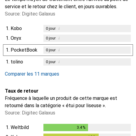
service et le retour chez le client, en jours ouvrables.
Source: Digitec Galaxus
1.
Kobo
i
0
jour
1.
Onyx
i
0
jour
1.
PocketBook
i
0
jour
1.
tolino
i
0
jour
Comparer les 11 marques
Taux de retour
Fréquence à laquelle un produit de cette marque est
retourné dans la catégorie « étui pour liseuse ».
Source: Digitec Galaxus
1.
Weltbild
3.4
%
3.4
%