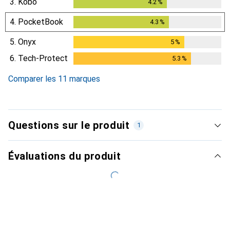
3.
Kobo
4.2
%
4.2
%
4.
PocketBook
4.3
%
4.3
%
5.
Onyx
5
%
5
%
6.
Tech-Protect
5.3
%
5.3
%
Comparer les 11 marques
Questions sur le produit
1
Évaluations du produit