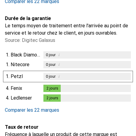
Comparer les 22 marques
Durée de la garantie
Le temps moyen de traitement entre l'arrivée au point de
service et le retour chez le client, en jours ouvrables.
Source: Digitec Galaxus
1.
Black Diamond
i
0
jour
1.
Nitecore
i
0
jour
1.
Petzl
i
0
jour
4.
Fenix
2
jours
2
jours
4.
Ledlenser
2
jours
2
jours
Comparer les 22 marques
Taux de retour
Fréquence à laquelle un produit de cette marque est