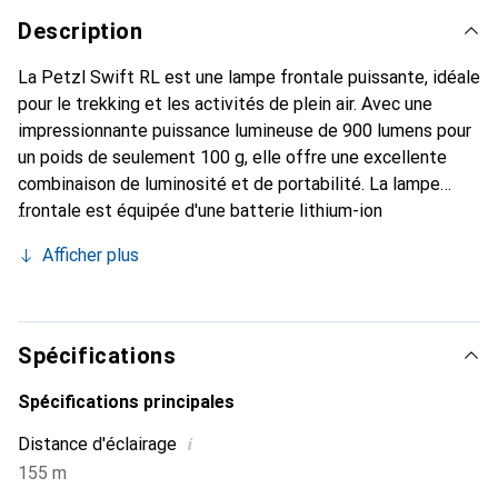
Description
La Petzl Swift RL est une lampe frontale puissante, idéale
pour le trekking et les activités de plein air. Avec une
impressionnante puissance lumineuse de 900 lumens pour
un poids de seulement 100 g, elle offre une excellente
combinaison de luminosité et de portabilité. La lampe
frontale est équipée d'une batterie lithium-ion
rechargeable de 2350 mAh, garantissant une alimentation
Afficher plus
fiable. Grâce à la technologie innovante Reactive Lighting,
la luminosité s'ajuste automatiquement aux conditions
ambiantes, permettant une visibilité optimale dans
diverses situations. Le bandeau réfléchissant et
Spécifications
ergonomique assure stabilité et confort lors du port. De
plus, la lampe est résistante aux intempéries selon la
Spécifications principales
classe de protection IPX4, ce qui en fait un compagnon
i
Distance d'éclairage
robuste par tous les temps. La commande intuitive à un
155 m
bouton et la fonction de verrouillage permettent une