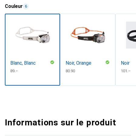
Couleur
6
Blanc, Blanc
Noir, Orange
Noir
CHF
89.–
CHF
80.90
CHF
101.–
Informations sur le produit