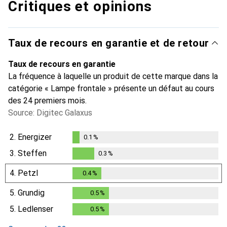
Critiques et opinions
Taux de recours en garantie et de retour
Taux de recours en garantie
La fréquence à laquelle un produit de cette marque dans la
catégorie « Lampe frontale » présente un défaut au cours
des 24 premiers mois.
Source: Digitec Galaxus
2.
Energizer
0.1
%
0.1
%
3.
Steffen
0.3
%
0.3
%
4.
Petzl
0.4
%
0.4
%
5.
Grundig
0.5
%
0.5
%
5.
Ledlenser
0.5
%
0.5
%