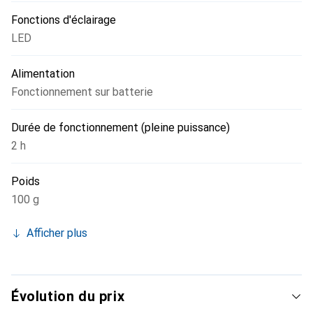
utilisation facile, rendant la lampe toujours prête à
Fonctions d'éclairage
l'emploi.
LED
Alimentation
Fonctionnement sur batterie
Durée de fonctionnement (pleine puissance)
2 h
Poids
100 g
Afficher plus
Évolution du prix