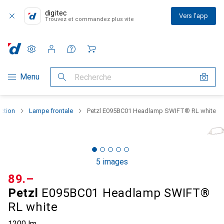
digitec
Vers l'app
Trouvez et commandez plus vite
Paramètres
Compte client
Listes de comparaison
Listes d'envies
Panier
Navigation par catégorie
Menu
Recherche
ction
Lampe frontale
Petzl E095BC01 Headlamp SWIFT® RL white
5 images
CHF
89.–
Petzl
E095BC01 Headlamp SWIFT®
RL white
1200 lm