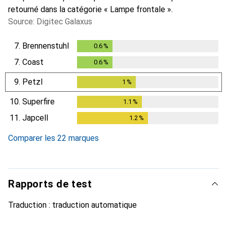
retourné dans la catégorie « Lampe frontale ».
Source: Digitec Galaxus
7.
Brennenstuhl
0.6
%
0.6
%
7.
Coast
0.6
%
0.6
%
9.
Petzl
1
%
1
%
10.
Superfire
1.1
%
1.1
%
11.
Japcell
1.2
%
1.2
%
Comparer les 22 marques
Rapports de test
Traduction :
traduction automatique