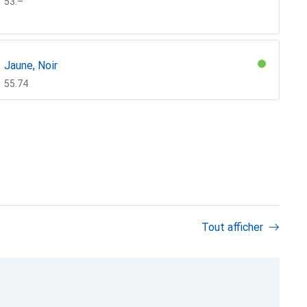
CHF
53.–
Jaune, Noir
CHF
55.74
Noir, Noir
CHF
58.44
Tout afficher