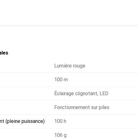
 particulièrement simple. De plus, elle dispose de lumières rouge
l'obscurité de l'œil, faciliter la lecture de cartes, suivre des tr
dans l'eau. L'Aria 2 RGB est livrée avec trois piles et est égaleme
concept hybride.
ales
Lumière rouge
100 m
Éclairage clignotant
,
LED
Fonctionnement sur piles
t (pleine puissance)
100 h
106 g