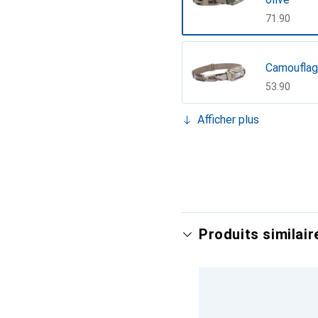
CHF
71.90
Camouflag
CHF
53.90
Afficher plus
Couleurs s
CHF
49.70
Pierre du 
CHF
63.69
Produits similair