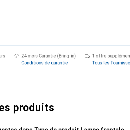
urs
24 mois Garantie (Bring-in)
1 offre supplémen
Conditions de garantie
Tous les Fourniss
es produits
entes dans Type de produit Lampe frontale