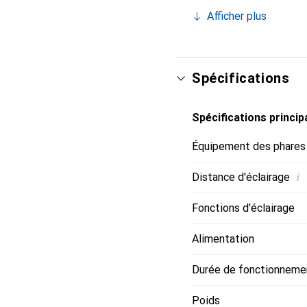
qui rend son utilisation
Afficher plus
préserver l'adaptation à 
améliorer la visibilité 
batterie Core grâce au 
Spécifications
Spécifications princip
Équipement des phares
i
Distance d'éclairage
Fonctions d'éclairage
Alimentation
Durée de fonctionnemen
Poids