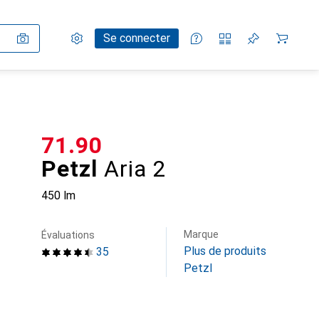
Paramètres
Compte client
Listes de comparaison
Listes d'envies
Panier
Se connecter
CHF
71.90
Petzl
Aria 2
450 lm
Marque
Évaluations
Plus de produits
35
Petzl