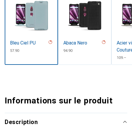
Bleu Ciel PU
Abaca Nero
Acier v
Coutur
CHF
57.90
CHF
94.90
CHF
109.–
Informations sur le produit
Description