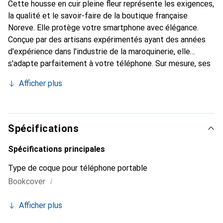
Cette housse en cuir pleine fleur représente les exigences,
la qualité et le savoir-faire de la boutique française
Noreve. Elle protège votre smartphone avec élégance.
Conçue par des artisans expérimentés ayant des années
d'expérience dans l'industrie de la maroquinerie, elle
s'adapte parfaitement à votre téléphone. Sur mesure, ses
courbes délicates lui confèrent une véritable seconde
Afficher plus
peau. Elle devient l'accessoire chic et indispensable pour
votre smartphone. Reconnaître internationalement pour
ses produits de haute qualité, la marque Noreve est un
choix fiable pour une clientèle exigeante.
Spécifications
Spécifications principales
Type de coque pour téléphone portable
i
Bookcover
Afficher plus