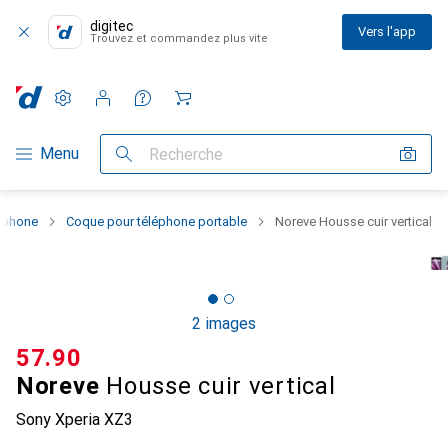
digitec
Vers l'app
Trouvez et commandez plus vite
Paramètres
Compte client
Listes de comparaison
Listes d'envies
Panier
Navigation par catégorie
Menu
Recherche
rtphone
Coque pour téléphone portable
Noreve Housse cuir vertical
2 images
CHF
57.90
Noreve
Housse cuir vertical
Sony Xperia XZ3