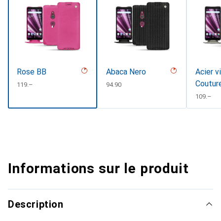
Rose BB
Abaca Nero
Acier v
Coutur
CHF
119.–
CHF
94.90
CHF
109.–
Informations sur le produit
Description