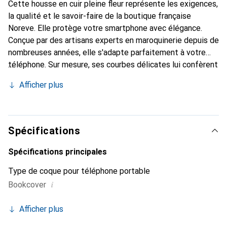
Cette housse en cuir pleine fleur représente les exigences,
la qualité et le savoir-faire de la boutique française
Noreve. Elle protège votre smartphone avec élégance.
Conçue par des artisans experts en maroquinerie depuis de
nombreuses années, elle s'adapte parfaitement à votre
téléphone. Sur mesure, ses courbes délicates lui confèrent
une véritable seconde peau. Elle devient l'accessoire chic
Afficher plus
et indispensable de votre smartphone. Reconnaître
internationalement pour ses produits de haute qualité, la
marque Noreve est un choix sûr pour une clientèle
exigeante.
Spécifications
Spécifications principales
Type de coque pour téléphone portable
i
Bookcover
Afficher plus