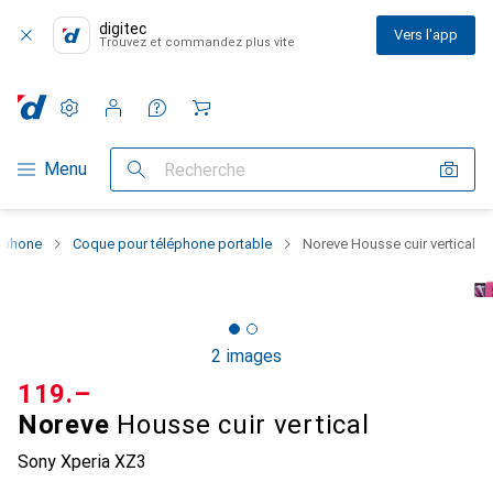
digitec
Vers l'app
Trouvez et commandez plus vite
Paramètres
Compte client
Listes de comparaison
Listes d'envies
Panier
Navigation par catégorie
Menu
Recherche
rtphone
Coque pour téléphone portable
Noreve Housse cuir vertical
2 images
CHF
119.–
Noreve
Housse cuir vertical
Sony Xperia XZ3