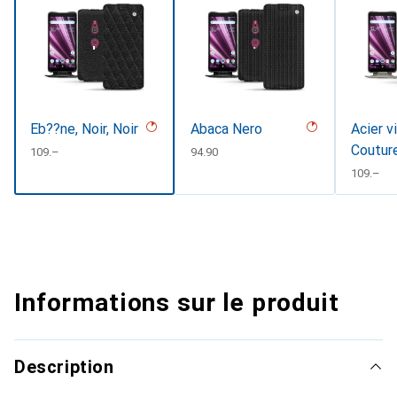
Eb??ne, Noir, Noir
Abaca Nero
Acier v
Coutur
CHF
109.–
CHF
94.90
CHF
109.–
Informations sur le produit
Description