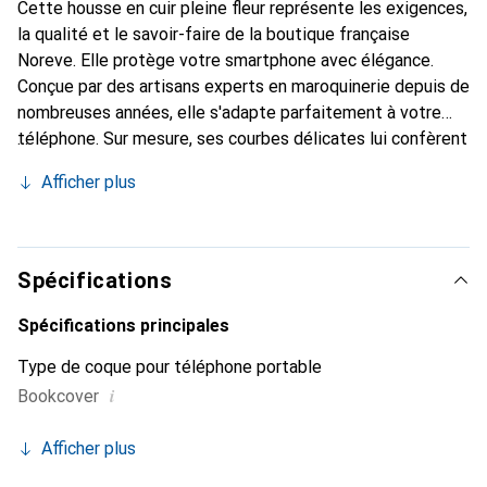
Cette housse en cuir pleine fleur représente les exigences,
la qualité et le savoir-faire de la boutique française
Noreve. Elle protège votre smartphone avec élégance.
Conçue par des artisans experts en maroquinerie depuis de
nombreuses années, elle s'adapte parfaitement à votre
téléphone. Sur mesure, ses courbes délicates lui confèrent
une véritable seconde peau. Elle devient l'accessoire chic
Afficher plus
et indispensable pour votre smartphone. Reconnaître
internationalement pour ses produits de haute qualité, la
marque Noreve est un choix sûr pour une clientèle
exigeante.
Spécifications
Spécifications principales
Type de coque pour téléphone portable
i
Bookcover
Afficher plus