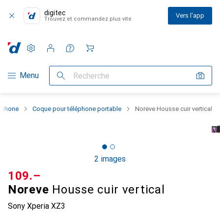
digitec
Vers l'app
Trouvez et commandez plus vite
Paramètres
Compte client
Listes de comparaison
Listes d'envies
Panier
Navigation par catégorie
Menu
Recherche
rtphone
Coque pour téléphone portable
Noreve Housse cuir vertical
2 images
CHF
109.–
Noreve
Housse cuir vertical
Sony Xperia XZ3