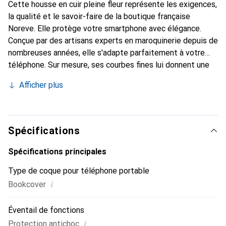
Cette housse en cuir pleine fleur représente les exigences,
la qualité et le savoir-faire de la boutique française
Noreve. Elle protège votre smartphone avec élégance.
Conçue par des artisans experts en maroquinerie depuis de
nombreuses années, elle s'adapte parfaitement à votre
téléphone. Sur mesure, ses courbes fines lui donnent une
véritable seconde peau. Elle devient l'accessoire chic et
Afficher plus
indispensable de votre smartphone. La marque Noreve est
reconnue internationalement pour ses produits de haute
qualité et constitue un choix sûr pour une clientèle
exigeante.
Spécifications
Spécifications principales
Type de coque pour téléphone portable
i
Bookcover
Éventail de fonctions
i
Protection antichoc