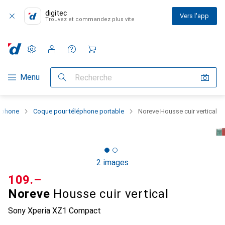
digitec
Vers l'app
Trouvez et commandez plus vite
Paramètres
Compte client
Listes de comparaison
Listes d'envies
Panier
Navigation par catégorie
Menu
Recherche
rtphone
Coque pour téléphone portable
Noreve Housse cuir vertical
2 images
CHF
109.–
Noreve
Housse cuir vertical
Sony Xperia XZ1 Compact