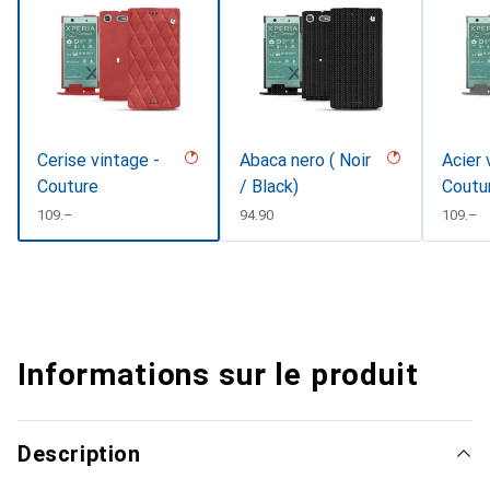
Cerise vintage -
Abaca nero ( Noir
Acier 
Couture
/ Black)
Coutu
CHF
109.–
CHF
94.90
CHF
109.–
Informations sur le produit
Description