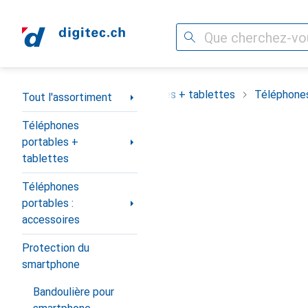
Recherche
Navigation par catégorie
assortiment
Téléphones portables + tablettes
Téléphones
Tout l'assortiment
Téléphones
portables +
tablettes
Téléphones
portables :
accessoires
Protection du
smartphone
Bandoulière pour