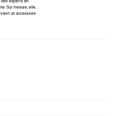
t des experts en
e. Sur mesure, elle
evient un accessoire
produits de haute