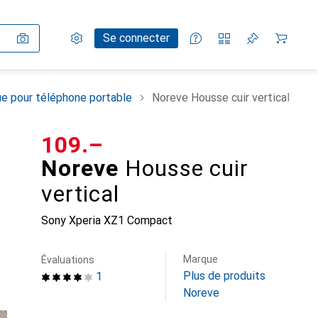
Paramètres
Compte client
Listes de comparaison
Listes d'envies
Panier
Se connecter
e pour téléphone portable
Noreve Housse cuir vertical
CHF
109.–
Noreve
Housse cuir
vertical
Sony Xperia XZ1 Compact
Marque
Évaluations
Plus de produits
1
Noreve