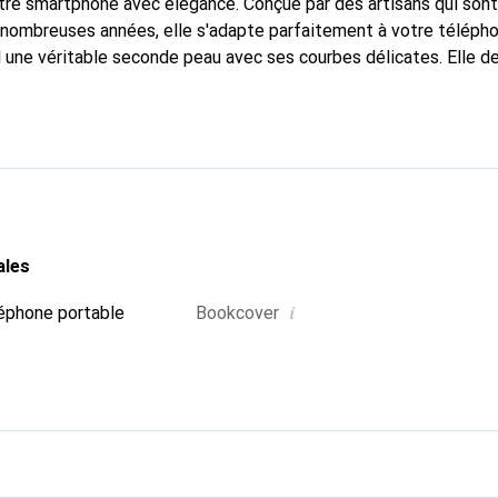
tre smartphone avec élégance. Conçue par des artisans qui son
nombreuses années, elle s'adapte parfaitement à votre téléphon
l une véritable seconde peau avec ses courbes délicates. Elle d
our votre smartphone. Reconnaître internationalement pour ses 
e est un choix sûr pour une clientèle exigeante.
ales
i
éphone portable
Bookcover