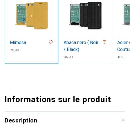
Mimosa
Abaca nero ( Noir
Acier 
/ Black)
Coutu
CHF
76.90
CHF
94.90
CHF
109.–
Informations sur le produit
Description