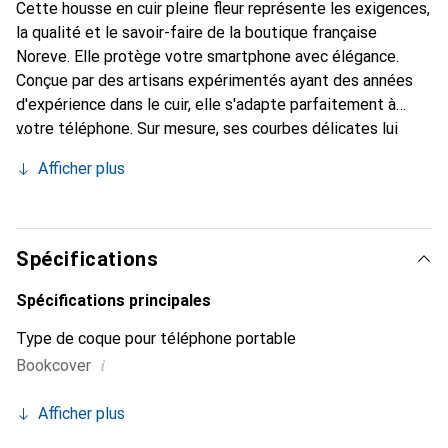
Cette housse en cuir pleine fleur représente les exigences,
la qualité et le savoir-faire de la boutique française
Noreve. Elle protège votre smartphone avec élégance.
Conçue par des artisans expérimentés ayant des années
d'expérience dans le cuir, elle s'adapte parfaitement à
votre téléphone. Sur mesure, ses courbes délicates lui
confèrent une véritable seconde peau. Elle devient
Afficher plus
l'accessoire chic et indispensable pour votre smartphone.
La marque Noreve est reconnue internationalement pour
ses produits de haute qualité et constitue un choix fiable
pour une clientèle exigeante.
Spécifications
Spécifications principales
Type de coque pour téléphone portable
i
Bookcover
Afficher plus