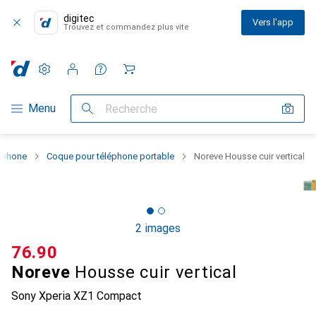
digitec
Vers l'app
Trouvez et commandez plus vite
Paramètres
Compte client
Listes de comparaison
Listes d'envies
Panier
Navigation par catégorie
Menu
Recherche
rtphone
Coque pour téléphone portable
Noreve Housse cuir vertical
2 images
CHF
76.90
Noreve
Housse cuir vertical
Sony Xperia XZ1 Compact