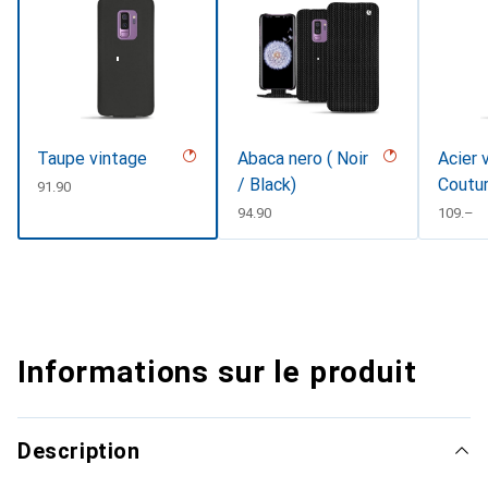
Taupe vintage
Abaca nero ( Noir
Acier 
/ Black)
Coutu
CHF
91.90
CHF
94.90
CHF
109.–
Informations sur le produit
Description