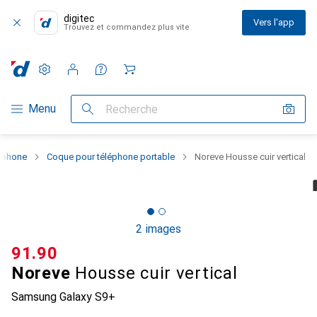
digitec
Vers l'app
Trouvez et commandez plus vite
Paramètres
Compte client
Listes de comparaison
Listes d'envies
Panier
Navigation par catégorie
Menu
Recherche
rtphone
Coque pour téléphone portable
Noreve Housse cuir vertical
2 images
CHF
91.90
Noreve
Housse cuir vertical
Samsung Galaxy S9+