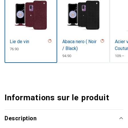
Lie de vin
Abaca nero ( Noir
Acier 
/ Black)
Coutu
CHF
76.90
CHF
94.90
CHF
109.–
Informations sur le produit
Description