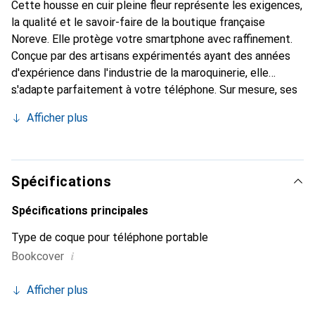
Cette housse en cuir pleine fleur représente les exigences,
la qualité et le savoir-faire de la boutique française
Noreve. Elle protège votre smartphone avec raffinement.
Conçue par des artisans expérimentés ayant des années
d'expérience dans l'industrie de la maroquinerie, elle
s'adapte parfaitement à votre téléphone. Sur mesure, ses
courbes délicates offrent une véritable seconde peau. Elle
Afficher plus
devient l'accessoire chic et indispensable pour votre
smartphone. La marque Noreve est reconnue
internationalement pour ses produits de haute qualité et
constitue un choix fiable pour une clientèle exigeante.
Spécifications
Spécifications principales
Type de coque pour téléphone portable
i
Bookcover
Afficher plus