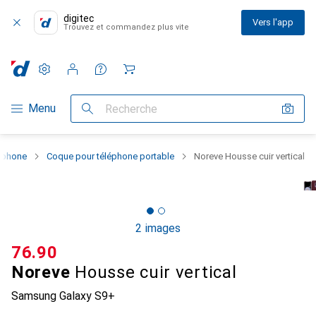
digitec
Vers l'app
Trouvez et commandez plus vite
Paramètres
Compte client
Listes de comparaison
Listes d'envies
Panier
Navigation par catégorie
Menu
Recherche
rtphone
Coque pour téléphone portable
Noreve Housse cuir vertical
2 images
CHF
76.90
Noreve
Housse cuir vertical
Samsung Galaxy S9+