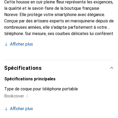
Cette housse en cuir pleine fleur représente les exigences,
la qualité et le savoir-faire de la boutique française
Noreve. Elle protège votre smartphone avec élégance.
Conçue par des artisans experts en maroquinerie depuis de
nombreuses années, elle s'adapte parfaitement à votre
téléphone. Sur mesure, ses courbes délicates lui confèrent
une véritable seconde peau. Elle devient l'accessoire chic
Afficher plus
et indispensable de votre smartphone. Reconnaître à
l'international pour ses produits de haute qualité, la
marque Noreve est un choix sûr pour une clientèle
exigeante.
Spécifications
Spécifications principales
Type de coque pour téléphone portable
i
Bookcover
Afficher plus