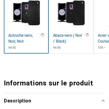
Autruche nero,
Abaca nero ( Noir
Acier 
Noir, Noir
/ Black)
Coutu
CHF
94.90
CHF
94.90
CHF
109.–
Informations sur le produit
Description