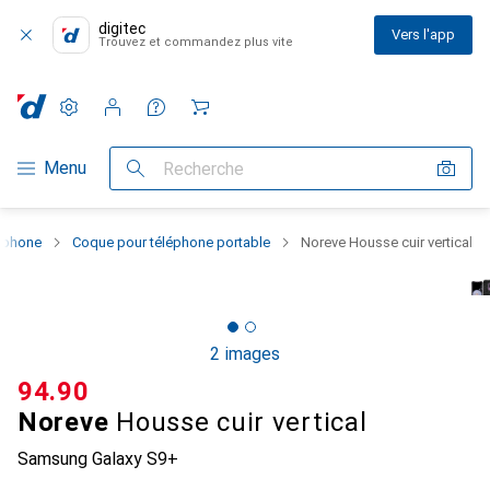
digitec
Vers l'app
Trouvez et commandez plus vite
Paramètres
Compte client
Listes de comparaison
Listes d'envies
Panier
Navigation par catégorie
Menu
Recherche
rtphone
Coque pour téléphone portable
Noreve Housse cuir vertical
2 images
CHF
94.90
Noreve
Housse cuir vertical
Samsung Galaxy S9+