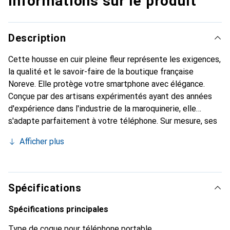
Informations sur le produit
Description
Cette housse en cuir pleine fleur représente les exigences,
la qualité et le savoir-faire de la boutique française
Noreve. Elle protège votre smartphone avec élégance.
Conçue par des artisans expérimentés ayant des années
d'expérience dans l'industrie de la maroquinerie, elle
s'adapte parfaitement à votre téléphone. Sur mesure, ses
courbes délicates lui confèrent une véritable seconde
Afficher plus
peau. Elle devient l'accessoire chic et indispensable pour
votre smartphone. Reconnaître internationalement pour
ses produits de haute qualité, la marque Noreve est un
choix fiable pour une clientèle exigeante.
Spécifications
Spécifications principales
Type de coque pour téléphone portable