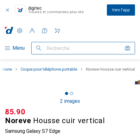
digitec
Vers l'app
Trouvez et commandez plus vite
Paramètres
Compte client
Listes de comparaison
Listes d'envies
Panier
Navigation par catégorie
Menu
Recherche
rtphone
Coque pour téléphone portable
Noreve Housse cuir vertical
2 images
CHF
85.90
Noreve
Housse cuir vertical
Samsung Galaxy S7 Edge