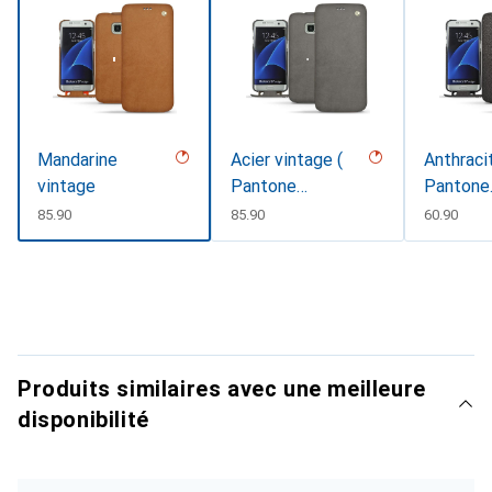
Mandarine
Acier vintage (
Anthraci
vintage
Pantone
Pantone
#d85827b )
#41403c 
CHF
85.90
CHF
85.90
CHF
60.90
Produits similaires avec une meilleure
disponibilité