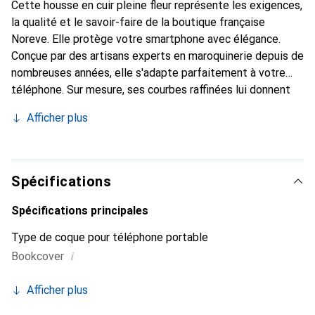
Cette housse en cuir pleine fleur représente les exigences,
la qualité et le savoir-faire de la boutique française
Noreve. Elle protège votre smartphone avec élégance.
Conçue par des artisans experts en maroquinerie depuis de
nombreuses années, elle s'adapte parfaitement à votre
téléphone. Sur mesure, ses courbes raffinées lui donnent
une véritable seconde peau. Elle devient l'accessoire chic
Afficher plus
et indispensable de votre smartphone. Reconnaître
internationalement pour ses produits de haute qualité, la
marque Noreve est un choix sûr pour une clientèle
exigeante.
Spécifications
Spécifications principales
Type de coque pour téléphone portable
i
Bookcover
Afficher plus