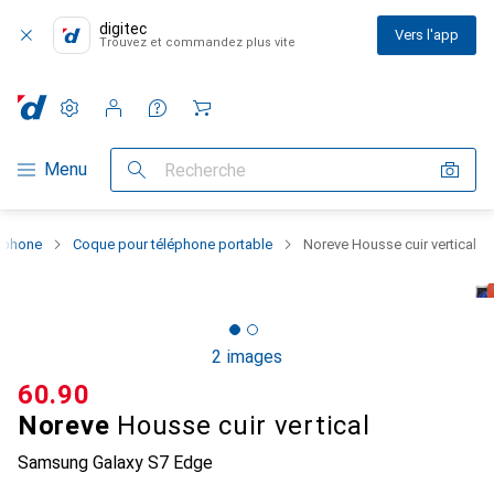
digitec
Vers l'app
Trouvez et commandez plus vite
Paramètres
Compte client
Listes de comparaison
Listes d'envies
Panier
Navigation par catégorie
Menu
Recherche
rtphone
Coque pour téléphone portable
Noreve Housse cuir vertical
2 images
CHF
60.90
Noreve
Housse cuir vertical
Samsung Galaxy S7 Edge