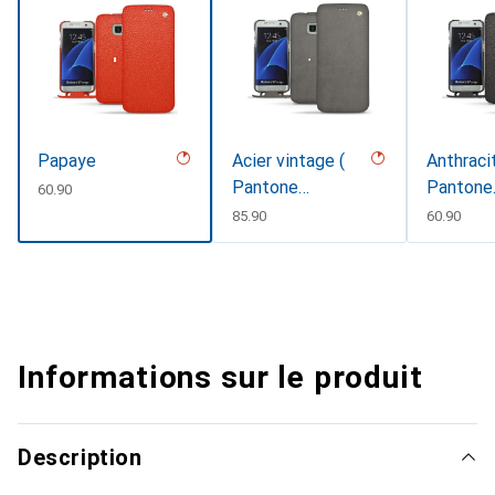
Papaye
Acier vintage (
Anthraci
Pantone
Pantone
CHF
60.90
#d85827b )
#41403c 
CHF
85.90
CHF
60.90
Informations sur le produit
Description