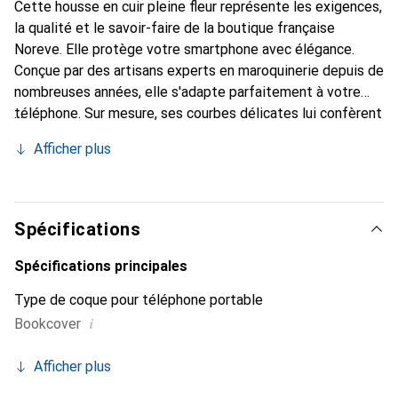
Cette housse en cuir pleine fleur représente les exigences,
la qualité et le savoir-faire de la boutique française
Noreve. Elle protège votre smartphone avec élégance.
Conçue par des artisans experts en maroquinerie depuis de
nombreuses années, elle s'adapte parfaitement à votre
téléphone. Sur mesure, ses courbes délicates lui confèrent
une véritable seconde peau. Elle devient l'accessoire chic
Afficher plus
et indispensable pour votre smartphone. Reconnaître
internationalement pour ses produits de haute qualité, la
marque Noreve est un choix sûr pour une clientèle
exigeante.
Spécifications
Spécifications principales
Type de coque pour téléphone portable
i
Bookcover
Afficher plus