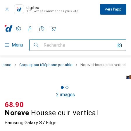
digitec
Vers l'app
Trouvez et commandez plus vite
Paramètres
Compte client
Listes de comparaison
Listes d'envies
Panier
Navigation par catégorie
Menu
Recherche
rtphone
Coque pour téléphone portable
Noreve Housse cuir vertical
2 images
CHF
68.90
Noreve
Housse cuir vertical
Samsung Galaxy S7 Edge