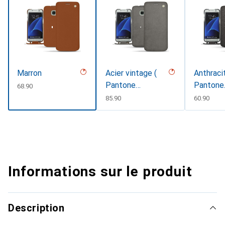
Marron
Acier vintage (
Anthraci
Pantone
Pantone
CHF
68.90
#d85827b )
#41403c 
CHF
85.90
CHF
60.90
Informations sur le produit
Description