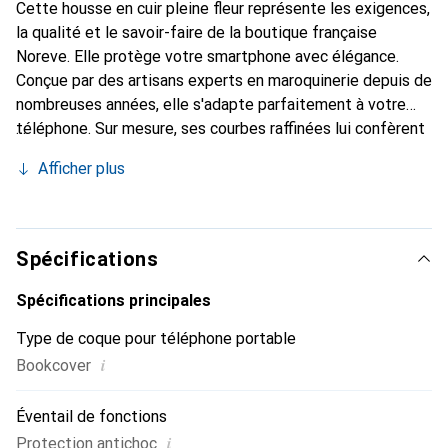
Cette housse en cuir pleine fleur représente les exigences,
la qualité et le savoir-faire de la boutique française
Noreve. Elle protège votre smartphone avec élégance.
Conçue par des artisans experts en maroquinerie depuis de
nombreuses années, elle s'adapte parfaitement à votre
téléphone. Sur mesure, ses courbes raffinées lui confèrent
une véritable seconde peau. Elle devient un accessoire
Afficher plus
chic et incontournable pour votre smartphone. Reconnaître
internationalement pour ses produits de haute qualité, la
marque Noreve est un choix sûr pour une clientèle
exigeante.
Spécifications
Spécifications principales
Type de coque pour téléphone portable
i
Bookcover
Éventail de fonctions
i
Protection antichoc