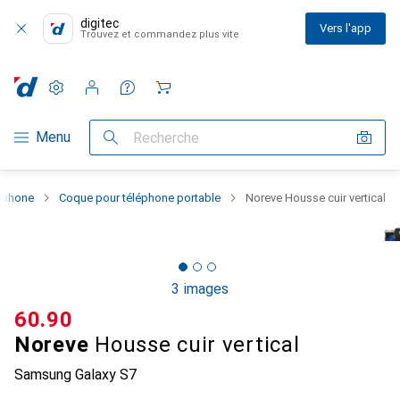
digitec
Vers l'app
Trouvez et commandez plus vite
Paramètres
Compte client
Listes de comparaison
Listes d'envies
Panier
Navigation par catégorie
Menu
Recherche
rtphone
Coque pour téléphone portable
Noreve Housse cuir vertical
3 images
CHF
60.90
Noreve
Housse cuir vertical
Samsung Galaxy S7