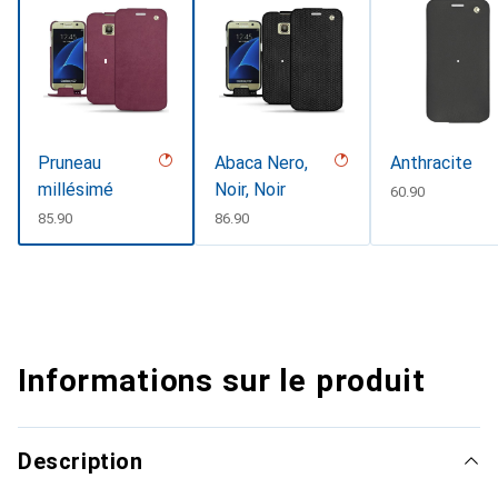
Pruneau
Abaca Nero,
Anthracite
millésimé
Noir, Noir
CHF
60.90
CHF
85.90
CHF
86.90
Informations sur le produit
Description