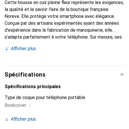
Cette housse en cuir pleine fleur représente les exigences,
la qualité et le savoir-faire de la boutique française
Noreve. Elle protège votre smartphone avec élégance.
Conçue par des artisans expérimentés ayant des années
d'expérience dans la fabrication de maroquinerie, elle
s'adapte parfaitement à votre téléphone. Sur mesure, ses
courbes raffinées lui confèrent une véritable seconde peau.
Afficher plus
Elle devient l'accessoire chic et indispensable pour votre
smartphone. Reconnaissable à l'international pour ses
produits de haute qualité, la marque Noreve est un choix
fiable pour une clientèle exigeante.
Spécifications
Spécifications principales
Type de coque pour téléphone portable
i
Bookcover
Afficher plus