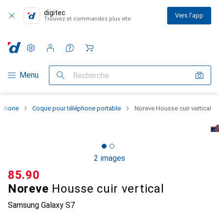
digitec
Vers l'app
Trouvez et commandez plus vite
Paramètres
Compte client
Listes de comparaison
Listes d'envies
Panier
Navigation par catégorie
Menu
Recherche
rtphone
Coque pour téléphone portable
Noreve Housse cuir vertical
2 images
CHF
85.90
Noreve
Housse cuir vertical
Samsung Galaxy S7