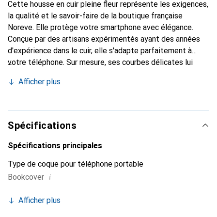
Cette housse en cuir pleine fleur représente les exigences,
la qualité et le savoir-faire de la boutique française
Noreve. Elle protège votre smartphone avec élégance.
Conçue par des artisans expérimentés ayant des années
d'expérience dans le cuir, elle s'adapte parfaitement à
votre téléphone. Sur mesure, ses courbes délicates lui
confèrent une véritable seconde peau. Elle devient
Afficher plus
l'accessoire chic et indispensable pour votre smartphone.
Reconnaître internationalement pour ses produits de
haute qualité, la marque Noreve est un choix fiable pour
une clientèle exigeante.
Spécifications
Spécifications principales
Type de coque pour téléphone portable
i
Bookcover
Afficher plus