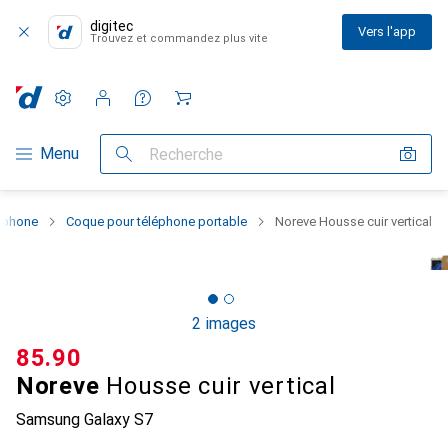
digitec
Vers l'app
Trouvez et commandez plus vite
Paramètres
Compte client
Listes de comparaison
Listes d'envies
Panier
Navigation par catégorie
Menu
Recherche
rtphone
Coque pour téléphone portable
Noreve Housse cuir vertical
2 images
CHF
85.90
Noreve
Housse cuir vertical
Samsung Galaxy S7