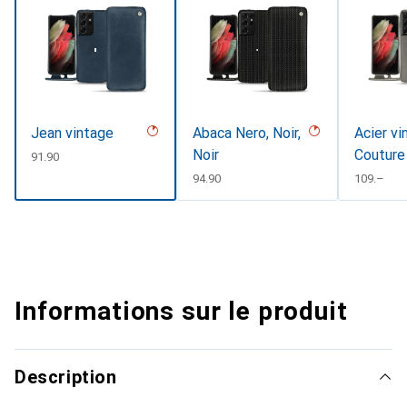
Jean vintage
Abaca Nero, Noir,
Acier vi
Noir
Couture
CHF
91.90
CHF
94.90
CHF
109.–
Informations sur le produit
Description