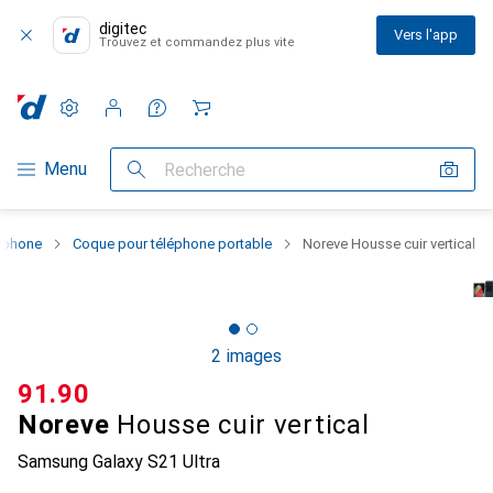
digitec
Vers l'app
Trouvez et commandez plus vite
Paramètres
Compte client
Listes de comparaison
Listes d'envies
Panier
Navigation par catégorie
Menu
Recherche
rtphone
Coque pour téléphone portable
Noreve Housse cuir vertical
2 images
CHF
91.90
Noreve
Housse cuir vertical
Samsung Galaxy S21 Ultra