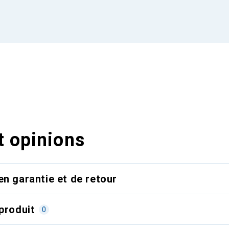
t opinions
en garantie et de retour
produit
0