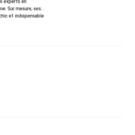
ns experts en
ne. Sur mesure, ses
chic et indispensable
ité, la marque