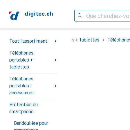
Recherche
Navigation par catégorie
assortiment
Téléphones portables + tablettes
Téléphones
Tout l'assortiment
Téléphones
portables +
tablettes
Téléphones
portables :
accessoires
Protection du
smartphone
Bandoulière pour