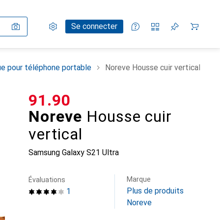
Paramètres
Compte client
Listes de comparaison
Listes d'envies
Panier
Se connecter
e pour téléphone portable
Noreve Housse cuir vertical
CHF
91.90
Noreve
Housse cuir
vertical
Samsung Galaxy S21 Ultra
Marque
Évaluations
Plus de produits
1
Noreve