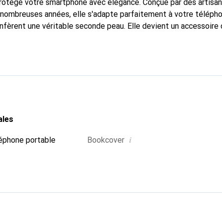
protège votre smartphone avec élégance. Conçue par des artisa
nombreuses années, elle s'adapte parfaitement à votre télépho
onfèrent une véritable seconde peau. Elle devient un accessoire 
Reconnaître internationalement pour ses produits de haute qual
 pour une clientèle exigeante.
ales
i
éphone portable
Bookcover