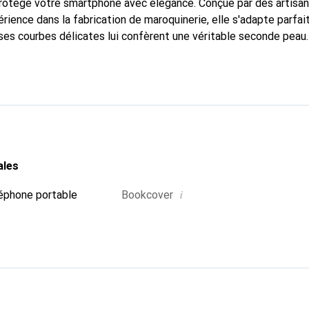
 protège votre smartphone avec élégance. Conçue par des artisa
rience dans la fabrication de maroquinerie, elle s'adapte parfa
ses courbes délicates lui confèrent une véritable seconde peau.
dispensable pour votre smartphone. Reconnaissante à l'internatio
que Noreve est un choix fiable pour une clientèle exigeante.
ales
i
éphone portable
Bookcover