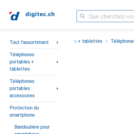
Recherche
Navigation par catégorie
assortiment
Téléphones portables + tablettes
Téléphones
Tout l'assortiment
Téléphones
portables +
tablettes
Téléphones
portables :
accessoires
Protection du
smartphone
Bandoulière pour