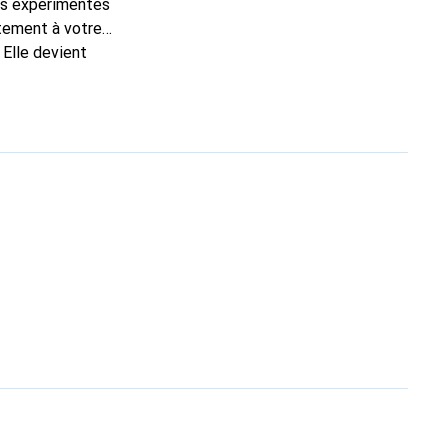
ns expérimentés
itement à votre
 Elle devient
nal pour ses produits