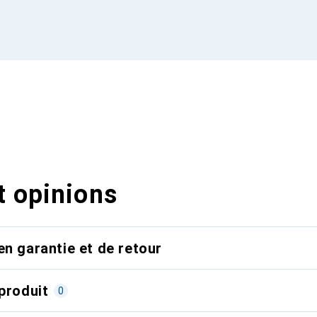
t opinions
en garantie et de retour
produit
0