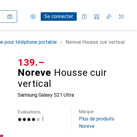
Paramètres
Compte client
Listes de comparaison
Listes d'envies
Panier
Se connecter
e pour téléphone portable
Noreve Housse cuir vertical
CHF
139.–
Noreve
Housse cuir
vertical
Samsung Galaxy S21 Ultra
Marque
Évaluations
Plus de produits
1
Noreve