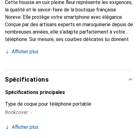
Cette housse en cuir pleine fleur représente les exigences,
la qualité et le savoir-faire de la boutique française
Noreve. Elle protège votre smartphone avec élégance.
Conçue par des artisans experts en maroquinerie depuis de
nombreuses années, elle s'adapte parfaitement à votre
téléphone. Sur mesure, ses courbes délicates lui donnent
une véritable seconde peau. Elle devient l'accessoire chic
Afficher plus
et indispensable de votre smartphone. Reconnaître
internationalement pour ses produits de haute qualité, la
marque Noreve est un choix sûr pour une clientèle
exigeante.
Spécifications
Spécifications principales
Type de coque pour téléphone portable
i
Bookcover
Afficher plus