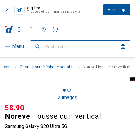
digitec
Vers l'app
Trouvez et commandez plus vite
Paramètres
Compte client
Listes de comparaison
Listes d'envies
Panier
Navigation par catégorie
Menu
Recherche
rtphone
Coque pour téléphone portable
Noreve Housse cuir vertical
2 images
CHF
58.90
Noreve
Housse cuir vertical
Samsung Galaxy S20 Ultra 5G