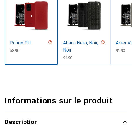
Rouge PU
Abaca Nero, Noir,
Acier V
Noir
CHF
58.90
CHF
91.90
CHF
94.90
Informations sur le produit
Description