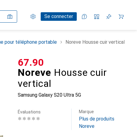
Paramètres
Compte client
Listes de comparaison
Listes d'envies
Panier
Se connecter
e pour téléphone portable
Noreve Housse cuir vertical
CHF
67.90
Noreve
Housse cuir
vertical
Samsung Galaxy S20 Ultra 5G
Marque
Évaluations
Plus de produits
Noreve