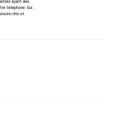
mentés ayant des
otre téléphone. Sur
ssoire chic et
nt pour ses produits