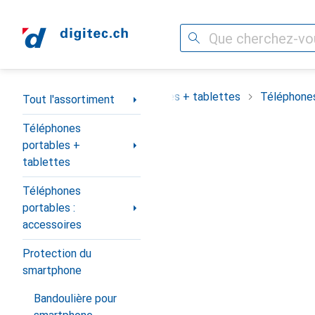
Recherche
Navigation par catégorie
assortiment
Téléphones portables + tablettes
Téléphones
Tout l'assortiment
Téléphones
portables +
tablettes
Téléphones
portables :
accessoires
Protection du
smartphone
Bandoulière pour