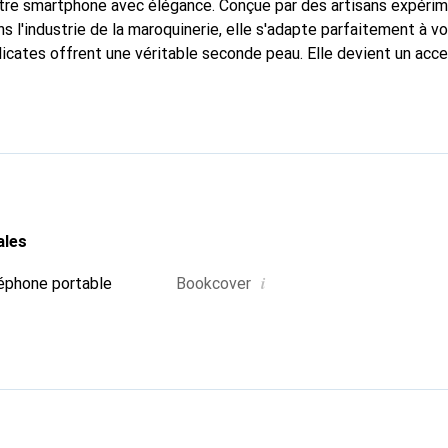
otre smartphone avec élégance. Conçue par des artisans expéri
s l'industrie de la maroquinerie, elle s'adapte parfaitement à v
icates offrent une véritable seconde peau. Elle devient un acce
re smartphone. La marque Noreve est reconnue internationaleme
titue un choix fiable pour une clientèle exigeante.
ales
i
éphone portable
Bookcover