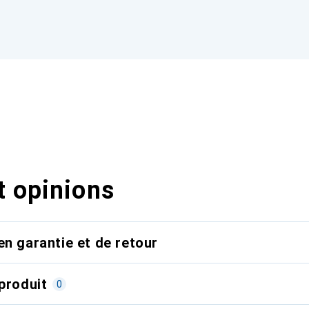
t opinions
en garantie et de retour
produit
0