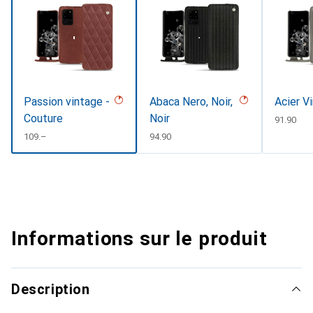
Passion vintage -
Abaca Nero, Noir,
Acier V
Couture
Noir
CHF
91.90
CHF
109.–
CHF
94.90
Informations sur le produit
Description