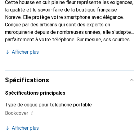
Cette housse en cuir pleine fleur représente les exigences,
la qualité et le savoir-faire de la boutique française
Noreve. Elle protège votre smartphone avec élégance.
Conçue par des artisans qui sont des experts en
maroquinerie depuis de nombreuses années, elle s'adapte
parfaitement à votre téléphone. Sur mesure, ses courbes
raffinées lui confèrent une véritable seconde peau. Elle
Afficher plus
devient l'accessoire chic et indispensable de votre
smartphone. Reconnu internationalement pour ses
produits de haute qualité, la marque Noreve est un choix
sûr pour une clientèle exigeante.
Spécifications
Spécifications principales
Type de coque pour téléphone portable
i
Bookcover
Afficher plus