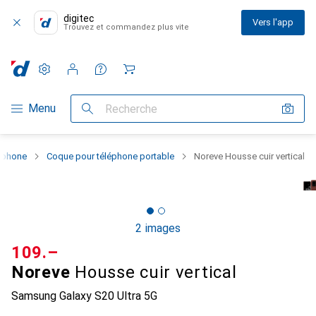
digitec
Vers l'app
Trouvez et commandez plus vite
Paramètres
Compte client
Listes de comparaison
Listes d'envies
Panier
Navigation par catégorie
Menu
Recherche
rtphone
Coque pour téléphone portable
Noreve Housse cuir vertical
2 images
CHF
109.–
Noreve
Housse cuir vertical
Samsung Galaxy S20 Ultra 5G