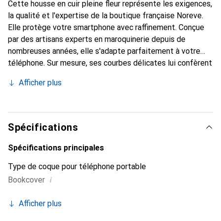
Cette housse en cuir pleine fleur représente les exigences,
la qualité et l'expertise de la boutique française Noreve.
Elle protège votre smartphone avec raffinement. Conçue
par des artisans experts en maroquinerie depuis de
nombreuses années, elle s'adapte parfaitement à votre
téléphone. Sur mesure, ses courbes délicates lui confèrent
une véritable seconde peau. Elle devient l'accessoire chic
Afficher plus
et essentiel de votre smartphone. Reconnaître
internationalement pour ses produits de haute qualité, la
marque Noreve est un choix sûr pour une clientèle
exigeante.
Spécifications
Spécifications principales
Type de coque pour téléphone portable
i
Bookcover
Afficher plus