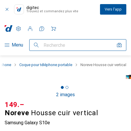
digitec
Vers l'app
Trouvez et commandez plus vite
Paramètres
Compte client
Listes de comparaison
Listes d'envies
Panier
Navigation par catégorie
Menu
Recherche
rtphone
Coque pour téléphone portable
Noreve Housse cuir vertical
2 images
CHF
149.–
Noreve
Housse cuir vertical
Samsung Galaxy S10e