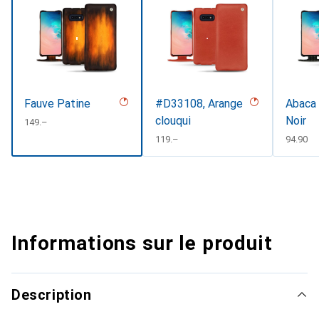
Fauve Patine
#D33108, Arange
Abaca 
clouqui
Noir
CHF
149.–
CHF
119.–
CHF
94.90
Informations sur le produit
Description