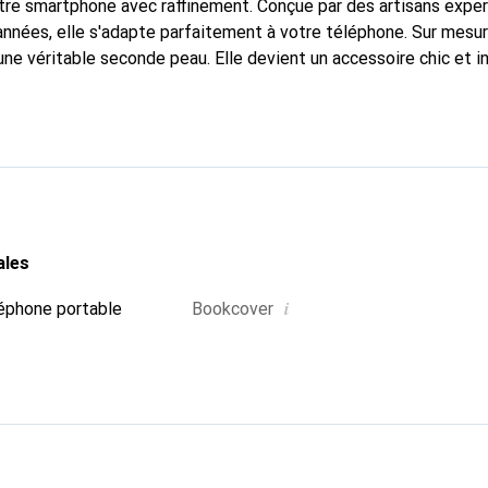
tre smartphone avec raffinement. Conçue par des artisans expe
nnées, elle s'adapte parfaitement à votre téléphone. Sur mesur
 une véritable seconde peau. Elle devient un accessoire chic et 
naître internationalement pour ses produits de haute qualité,
ientèle exigeante.
ales
i
éphone portable
Bookcover