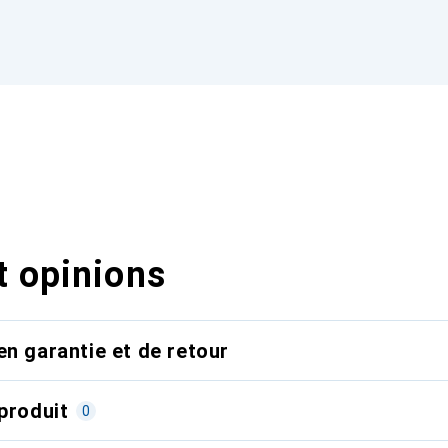
t opinions
en garantie et de retour
produit
0