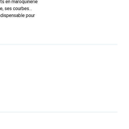
rts en maroquinerie
e, ses courbes
indispensable pour
 la marque Noreve est