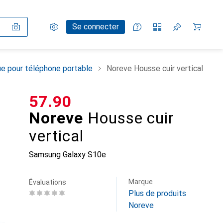
Paramètres
Compte client
Listes de comparaison
Listes d'envies
Panier
Se connecter
e pour téléphone portable
Noreve Housse cuir vertical
CHF
57.90
Noreve
Housse cuir
vertical
Samsung Galaxy S10e
Marque
Évaluations
Plus de produits
Noreve