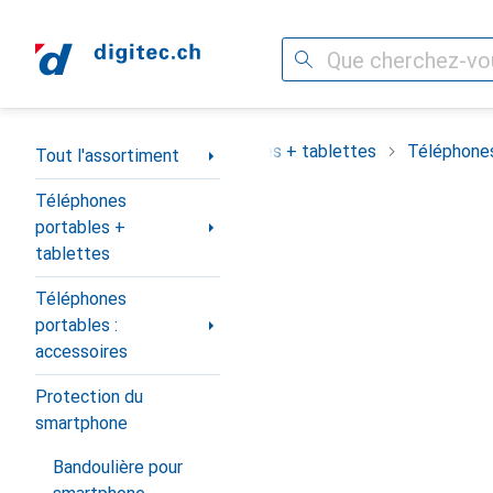
Recherche
Navigation par catégorie
assortiment
Téléphones portables + tablettes
Téléphones
Tout l'assortiment
Téléphones
portables +
tablettes
Téléphones
portables :
accessoires
Protection du
smartphone
Bandoulière pour