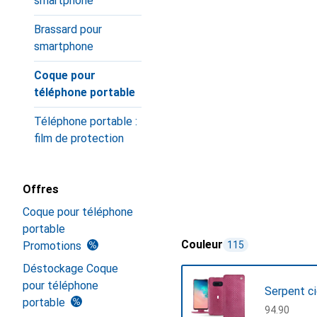
smartphone
Brassard pour
smartphone
Coque pour
téléphone portable
Téléphone portable :
film de protection
Offres
Coque pour téléphone
portable
Couleur
Promotions
115
Déstockage Coque
pour téléphone
Serpent c
portable
CHF
94.90