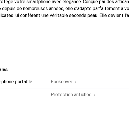
protège votre smartphone avec élégance. Conçue par des artisan
 depuis de nombreuses années, elle s'adapte parfaitement à vo
icates lui confèrent une véritable seconde peau. Elle devient l'
smartphone. Reconnaître internationalement pour ses produits d
oix sûr pour une clientèle exigeante.
ales
i
éphone portable
Bookcover
i
Protection antichoc