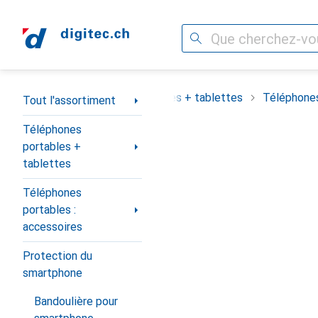
Recherche
Navigation par catégorie
assortiment
Téléphones portables + tablettes
Téléphones
Tout l'assortiment
Téléphones
portables +
tablettes
Téléphones
portables :
accessoires
Protection du
smartphone
Bandoulière pour