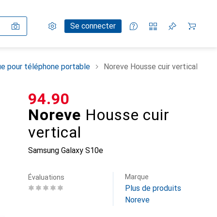
Paramètres
Compte client
Listes de comparaison
Listes d'envies
Panier
Se connecter
e pour téléphone portable
Noreve Housse cuir vertical
CHF
94.90
Noreve
Housse cuir
vertical
Samsung Galaxy S10e
Marque
Évaluations
Plus de produits
Noreve