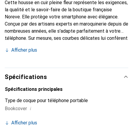
Cette housse en cuir pleine fleur représente les exigences,
la qualité et le savoir-faire de la boutique française
Noreve. Elle protège votre smartphone avec élégance.
Conçue par des artisans experts en maroquinerie depuis de
nombreuses années, elle s'adapte parfaitement à votre
téléphone. Sur mesure, ses courbes délicates lui confèrent
une véritable seconde peau. Elle devient l'accessoire chic
Afficher plus
et indispensable pour votre smartphone. Reconnaître
internationalement pour ses produits de haute qualité, la
marque Noreve est un choix sûr pour une clientèle
exigeante.
Spécifications
Spécifications principales
Type de coque pour téléphone portable
i
Bookcover
Afficher plus