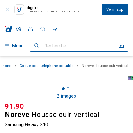
digitec
Vers l'app
Trouvez et commandez plus vite
Paramètres
Compte client
Listes de comparaison
Listes d'envies
Panier
Navigation par catégorie
Menu
Recherche
rtphone
Coque pour téléphone portable
Noreve Housse cuir vertical
2 images
CHF
91.90
Noreve
Housse cuir vertical
Samsung Galaxy S10