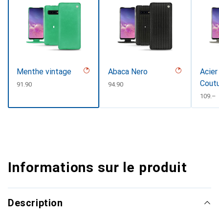
Menthe vintage
Abaca Nero
Acier
Cout
CHF
91.90
CHF
94.90
CHF
109.–
Informations sur le produit
Description