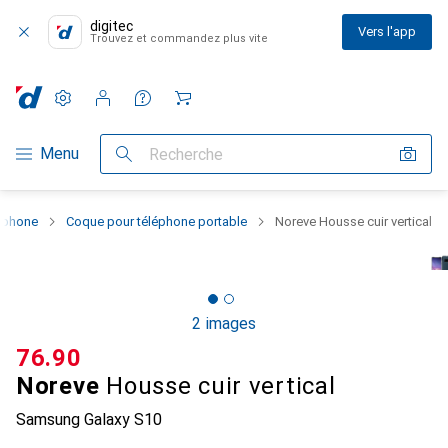
digitec
Vers l'app
Trouvez et commandez plus vite
Paramètres
Compte client
Listes de comparaison
Listes d'envies
Panier
Navigation par catégorie
Menu
Recherche
rtphone
Coque pour téléphone portable
Noreve Housse cuir vertical
2 images
CHF
76.90
Noreve
Housse cuir vertical
Samsung Galaxy S10