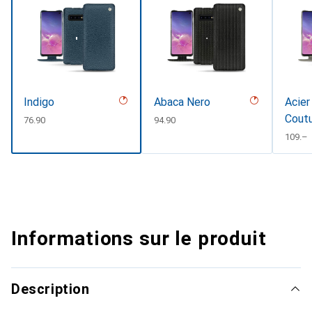
Indigo
Abaca Nero
Acier
Cout
CHF
76.90
CHF
94.90
CHF
109.–
Informations sur le produit
Description