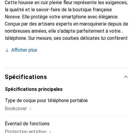
Cette housse en cuir pleine fleur représente les exigences,
la qualité et le savoir-faire de la boutique française
Noreve. Elle protège votre smartphone avec élégance.
Conçue par des artisans experts en maroquinerie depuis de
nombreuses années, elle s'adapte parfaitement à votre
téléphone. Sur mesure, ses courbes délicates lui confèrent
une véritable seconde peau. Elle devient l'accessoire chic
Afficher plus
et indispensable de votre smartphone. Reconnaître
internationalement pour ses produits de haute qualité, la
marque Noreve est un choix sûr pour une clientèle
exigeante.
Spécifications
Spécifications principales
Type de coque pour téléphone portable
i
Bookcover
Éventail de fonctions
i
Protection antichoc