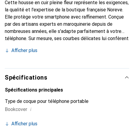
Cette housse en cuir pleine fleur représente les exigences,
la qualité et l'expertise de la boutique française Noreve.
Elle protège votre smartphone avec raffinement. Conçue
par des artisans experts en maroquinerie depuis de
nombreuses années, elle s'adapte parfaitement à votre
téléphone. Sur mesure, ses courbes délicates lui confèrent
une véritable seconde peau. Elle devient l'accessoire chic
Afficher plus
et indispensable de votre smartphone. La marque Noreve
est reconnue internationalement pour ses produits de
haute qualité et constitue un choix sûr pour une clientèle
exigeante.
Spécifications
Spécifications principales
Type de coque pour téléphone portable
i
Bookcover
Afficher plus