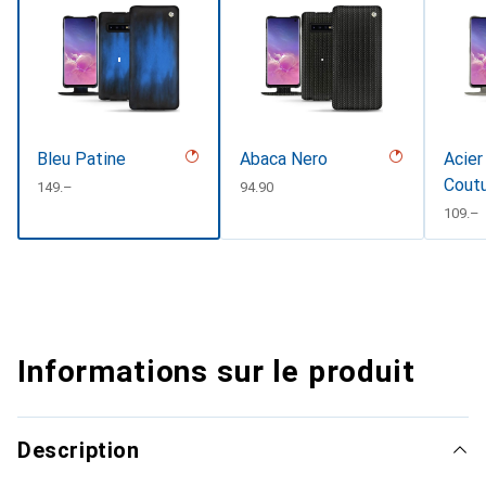
Bleu Patine
Abaca Nero
Acier
Cout
CHF
149.–
CHF
94.90
CHF
109.–
Informations sur le produit
Description