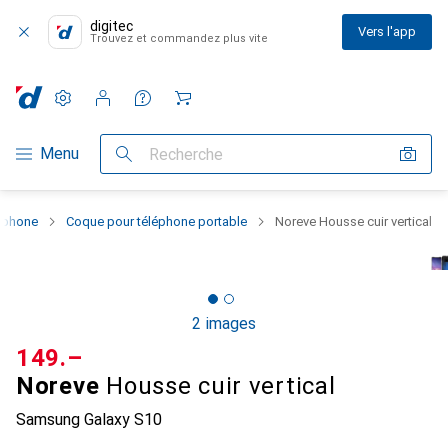
digitec
Vers l'app
Trouvez et commandez plus vite
Paramètres
Compte client
Listes de comparaison
Listes d'envies
Panier
Navigation par catégorie
Menu
Recherche
rtphone
Coque pour téléphone portable
Noreve Housse cuir vertical
2 images
CHF
149.–
Noreve
Housse cuir vertical
Samsung Galaxy S10