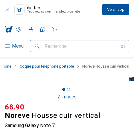
digitec
Vers l'app
Trouvez et commandez plus vite
Paramètres
Compte client
Listes de comparaison
Listes d'envies
Panier
Navigation par catégorie
Menu
Recherche
rtphone
Coque pour téléphone portable
Noreve Housse cuir vertical
2 images
CHF
68.90
Noreve
Housse cuir vertical
Samsung Galaxy Note 7