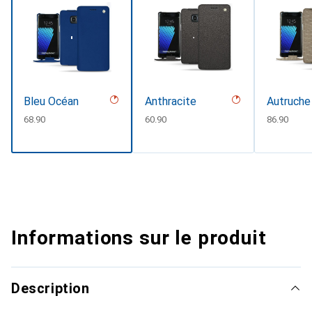
Bleu Océan
Anthracite
Autruche
CHF
68.90
CHF
60.90
CHF
86.90
Informations sur le produit
Description