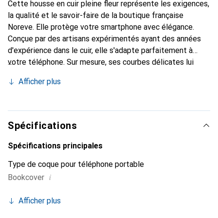
Cette housse en cuir pleine fleur représente les exigences,
la qualité et le savoir-faire de la boutique française
Noreve. Elle protège votre smartphone avec élégance.
Conçue par des artisans expérimentés ayant des années
d'expérience dans le cuir, elle s'adapte parfaitement à
votre téléphone. Sur mesure, ses courbes délicates lui
confèrent une véritable seconde peau. Elle devient
Afficher plus
l'accessoire chic et indispensable pour votre smartphone.
La marque Noreve est reconnue internationalement pour
ses produits de haute qualité et constitue un choix fiable
pour une clientèle exigeante.
Spécifications
Spécifications principales
Type de coque pour téléphone portable
i
Bookcover
Afficher plus