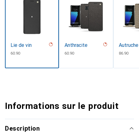
Lie de vin
Anthracite
Autruche
CHF
60.90
CHF
60.90
CHF
86.90
Informations sur le produit
Description