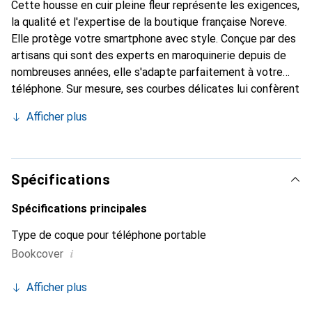
Cette housse en cuir pleine fleur représente les exigences,
la qualité et l'expertise de la boutique française Noreve.
Elle protège votre smartphone avec style. Conçue par des
artisans qui sont des experts en maroquinerie depuis de
nombreuses années, elle s'adapte parfaitement à votre
téléphone. Sur mesure, ses courbes délicates lui confèrent
une véritable seconde peau. Elle devient l'accessoire chic
Afficher plus
et indispensable de votre smartphone. Reconnaître
internationalement pour ses produits de haute qualité, la
marque Noreve est un choix sûr pour une clientèle
exigeante.
Spécifications
Spécifications principales
Type de coque pour téléphone portable
i
Bookcover
Afficher plus