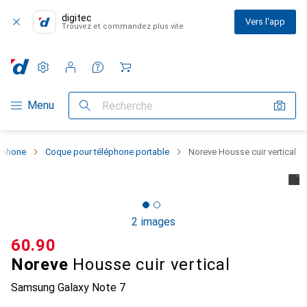
digitec
Vers l'app
Trouvez et commandez plus vite
Paramètres
Compte client
Listes de comparaison
Listes d'envies
Panier
Navigation par catégorie
Menu
Recherche
rtphone
Coque pour téléphone portable
Noreve Housse cuir vertical
2 images
CHF
60.90
Noreve
Housse cuir vertical
Samsung Galaxy Note 7