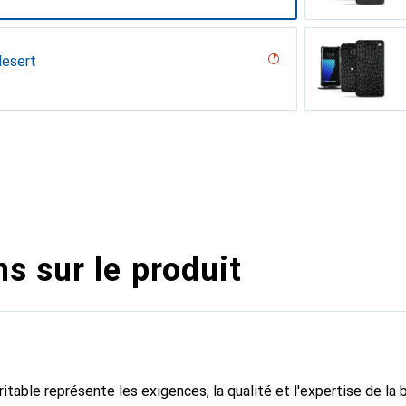
desert
 White )
nc, Blanc escumo
PU
n PU
erranéen
parciate
enthe, Couleur menthe, Menthe vintage
pino
age
ocodile
 vintage
Acier
dro
pa / Black )
upelenc
tage
 PU
s sur le produit
itable représente les exigences, la qualité et l'expertise de la