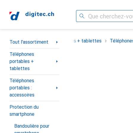
Recherche
Navigation par catégorie
assortiment
Téléphones portables + tablettes
Téléphones
Tout l'assortiment
Téléphones
portables +
tablettes
Téléphones
portables :
accessoires
Protection du
smartphone
Bandoulière pour