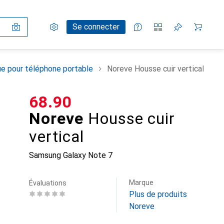
Paramètres
Compte client
Listes de comparaison
Listes d'envies
Panier
Se connecter
e pour téléphone portable
Noreve Housse cuir vertical
CHF
68.90
Noreve
Housse cuir
vertical
Samsung Galaxy Note 7
Marque
Évaluations
Plus de produits
Noreve