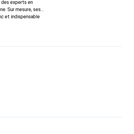
t des experts en
ne. Sur mesure, ses
ic et indispensable
té, la marque Noreve