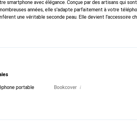
tre smartphone avec élégance. Conçue par des artisans qui son
nombreuses années, elle s'adapte parfaitement à votre télépho
nfèrent une véritable seconde peau. Elle devient l'accessoire ch
connaissable à l'international pour ses produits de haute quali
e clientèle exigeante.
ales
i
éphone portable
Bookcover