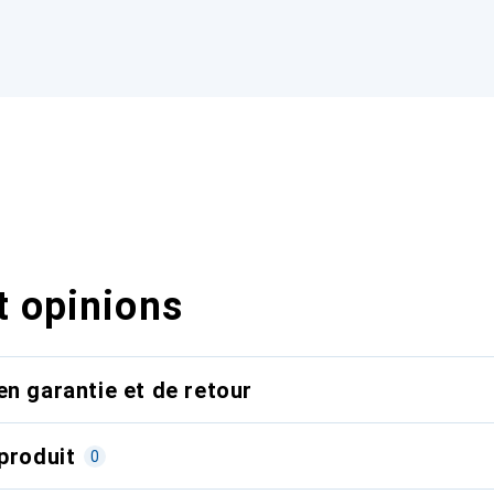
t opinions
en garantie et de retour
produit
0