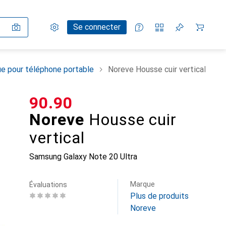
Paramètres
Compte client
Listes de comparaison
Listes d'envies
Panier
Se connecter
e pour téléphone portable
Noreve Housse cuir vertical
CHF
90.90
Noreve
Housse cuir
vertical
Samsung Galaxy Note 20 Ultra
Marque
Évaluations
Plus de produits
Noreve