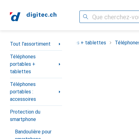
Recherche
Navigation par catégorie
assortiment
Téléphones portables + tablettes
Téléphones
Tout l'assortiment
Téléphones
portables +
tablettes
Téléphones
portables :
accessoires
Protection du
smartphone
Bandoulière pour