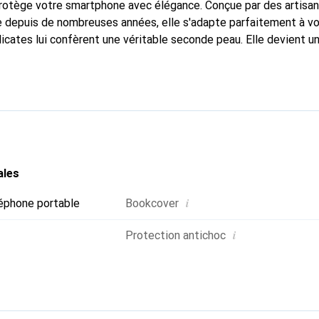
protège votre smartphone avec élégance. Conçue par des artisan
 depuis de nombreuses années, elle s'adapte parfaitement à vo
icates lui confèrent une véritable seconde peau. Elle devient un
tphone. Reconnaître internationalement pour ses produits de hau
oix sûr pour une clientèle exigeante.
ales
i
éphone portable
Bookcover
i
Protection antichoc