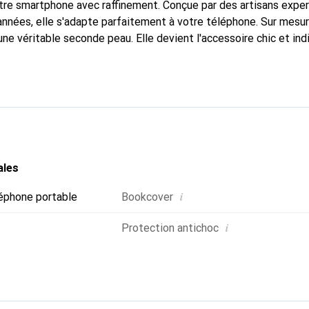
tre smartphone avec raffinement. Conçue par des artisans expe
nnées, elle s'adapte parfaitement à votre téléphone. Sur mesur
une véritable seconde peau. Elle devient l'accessoire chic et in
 internationalement pour ses produits de haute qualité, la mar
tèle exigeante.
ales
i
éphone portable
Bookcover
i
Protection antichoc