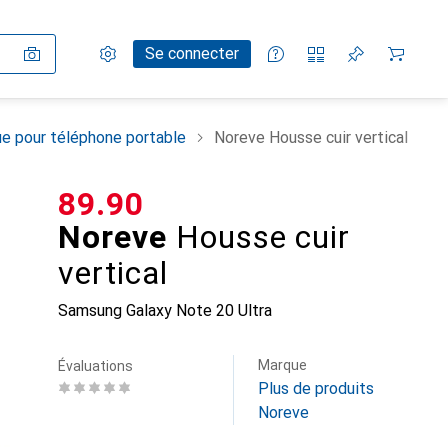
Paramètres
Compte client
Listes de comparaison
Listes d'envies
Panier
Se connecter
e pour téléphone portable
Noreve Housse cuir vertical
CHF
89.90
Noreve
Housse cuir
vertical
Samsung Galaxy Note 20 Ultra
Marque
Évaluations
Plus de produits
Noreve