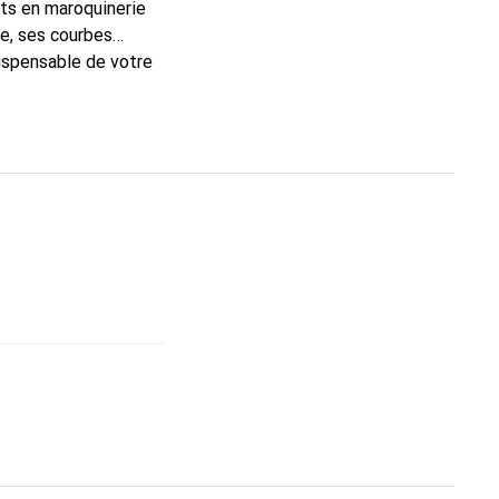
rts en maroquinerie
e, ses courbes
dispensable de votre
que Noreve est un