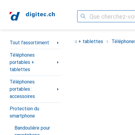
Recherche
Navigation par catégorie
assortiment
Téléphones portables + tablettes
Téléphones
Tout l'assortiment
Téléphones
portables +
tablettes
Téléphones
portables :
accessoires
Protection du
smartphone
Bandoulière pour